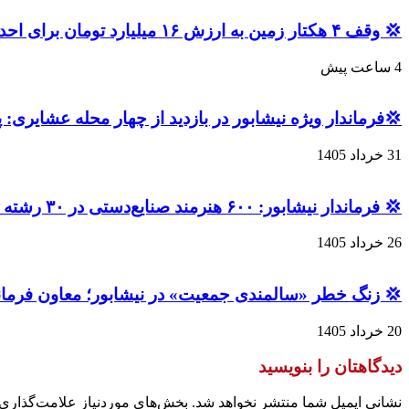
💢 وقف ۴ هکتار زمین به ارزش ۱۶ میلیارد تومان برای احداث نیروگاه خورشیدی در نیشابور
4 ساعت پیش
💢فرماندار ویژه نیشابور در بازدید از چهار محله عشایری: پیگیری مشکلات ۶۰۰ خانوار عشایری و ۴۲۰ عضو شرکت تعا
31 خرداد 1405
💢 فرماندار نیشابور: ۶۰۰ هنرمند صنایع‌دستی در ۳۰ رشته ، سرمایه‌های ارزشمند فرهنگی و اقتصادی شهرستان هستند
26 خرداد 1405
💢 زنگ خطر «سالمندی جمعیت» در نیشابور؛ معاون فرمان
20 خرداد 1405
دیدگاهتان را بنویسید
نشانی ایمیل شما منتشر نخواهد شد.
بخش‌های موردنیاز علامت‌گذاری 