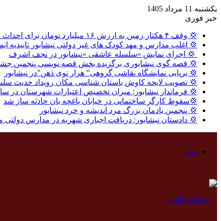
یکشنبه 11 مرداد 1405
خبر فوری
💢 وقف ۴ هکتار زمین به ارزش ۱۶ میلیارد تومان برای احداث نیروگاه خورشیدی در نیشابور
💢 اغلب مدارس و مهد کودک های غیر دولتی نیشابور تاییدیه ایم
‍ 💢 اجرای نمایش «سلسله عاشقی »نیشابور در نجف اشرف
💢 قصه گوی نیشابوری برگزیده بخش قصه نویسی پنجمین جشنو
💢 برپایی نمایشگاه نقاشی گروهی” هزار توی ذهن”در نیشابور
💢 تصویب لایحه کاوش باستان شناسی مکان رویداد حدیث سلس
💢 فرماندار نیشابور: میزان تخصیص اعتبارات شهرستان در سال گذشته ، ۸ درصد بالاتر از میا
💢سقوط کارگر ساختمانی در خیابان باغچه بان حادثه ساز شد
💢 پنجمین یادمان بزرگ مرد اندیشه و خرد نیشابور
💢 دادستان نیشابور: دریافت اجباری شهریه در مدارس دولتی 
منو