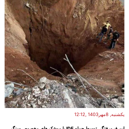
یکشنبه, 8مهر1403 ,12:12
این فرورفتگی توسط حمله IDF با موشک های مخصوص سنگر