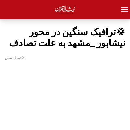
💢ترافیک سنگین در محور
نیشابور _مشهد به علت تصادف
2 سال پیش