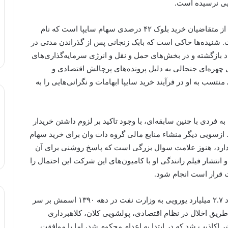
یی نرسیده است.
۲- گروه دات وان وابسته به بابک زنجانی: این گروه یکی از متقاضیان خرید بلوک ۴۲ درصدی سهام سایپا است که نام
 شنیده‌ها حاکی است که بابک زنجانی پس از گذراندن مدتی در
 بازگشته و در بخش‌های حمل و نقل و انرژی سرمایه‌گذاری‌های
ی چهره‌ای جنجالی به دلیل پرونده‌های پرچالش اقتصادی و
سب به او در فرآیند خرید سایپا ابهامات و نگرانی‌هایی را به
به فردی با چنین سابقه‌ای، با وجود تاکید بر لزوم داشتن خریدار
. ازسویی دیگر منشاء منابع مالی گروه دات وان برای خرید سهام
ر دارد، هنوز علامت سوال بزرگی است که پاسخ روشنی برای آن
 انتشار فیلم رانندگی او با کامیون‌های این شرکت این احتمال را
ت قرار است انجام شود.
او که به دلیل پرونده‌های مالی کلان، به ویژه بدهی حدود ۲.۷ میلیارد یورویی به وزارت نفت در دهه ۱۳۹۰ اسمش بر سر
ز طریق اخلال در نظام اقتصادی، پولشویی کلان، کلاهبرداری
ر اکاذیب شد که در ابتدا به اعدام محکوم شد، اما با موافقت