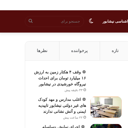
تغییر
جستجو
شناسی نیشابور
پوسته
برای
تازه
پرخواننده
نظرها
💢 وقف ۴ هکتار زمین به ارزش
۱۶ میلیارد تومان برای احداث
نیروگاه خورشیدی در نیشابور
۴۳ دقیقه پیش
💢 اغلب مدارس و مهد کودک
های غیر دولتی نیشابور تاییدیه
ایمنی و آتش نشانی ندارند
۲۲ ساعت پیش
‍ 💢 اجرای نمایش «سلسله