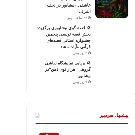
عاشقی »نیشابور در نجف
اشرف
۲۳ ساعت پیش
💢 قصه گوی نیشابوری برگزیده
بخش قصه نویسی پنجمین
جشنواره استانی قصه‌های
قرآنی «آیات» شد
۴ روز پیش
💢 برپایی نمایشگاه نقاشی
گروهی” هزار توی ذهن”در
نیشابور
۷ روز پیش
پیشنهاد سردبیر