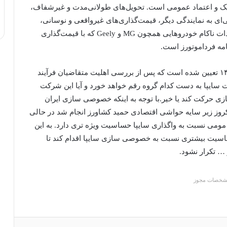
 و اعتماد عمومی است. تحویل‌های طولانی‌مدت و غیرشفاف،
ای به نمایندگی دیگر، قیمت‌گذاری‌های غیرواقعی و نوسانی،
نبود قطعات یدکی و خدمات پس از فروش ضعیف، واردات ناکام خودرو‌هایی همچون MG و Geely که با قیمت‌گذاری
مه فرداموتورز است.
مهلت ارائه درخوادست خرید سایپا تا ۲۴ اردیبهشت ۱۴۰۴ تعیین شده است که پس از بررسی اهلیت متقاضیان فرآیند
 سایپا به دست کدام گروه رقم خواهد خورد و آیا این شرکت
ازی حرکت کند یا خیر.با توجه به اینکه خصوصی سازی ایران
روز زیر سایه حواشی اقتصادی حمید کشاورز انجام شد در حالی
 مومی نسبت به واگذاری سایپا حساسیت ویژه تری دارد. به این
یت بیشتری نسبت به خصوصی سازی سایپا اقدام کند تا
 … تکرار نشود.
شخصات مجوز