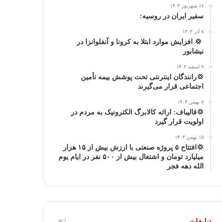
۱۷ شهریور ۱۴۰۳
ا
م
سفیر ایران در روسیه:
۸ آذر ۱۴۰۳
گ
‍ 💢 افزایش موارد ابتلا به کرونا و آنفلوانزا در
نیشابور
ر
۹ اسفند ۱۴۰۳
ا
💢رانندگان اینترنتی تحت پوشش بیمه تأمین
اجتماعی قرار می‌گیرند
م
۷ بهمن ۱۴۰۳
💢قالیباف: ارائه کالابرگ الکترونیک به مردم در
اولویت قرار گیرد
۱۵ بهمن ۱۴۰۳
💢افتتاح ۵ پروژه صنعتی با ارزش بیش از ۱۵ هزار
میلیارد تومان و اشتغال بیش از ۵۰۰ نفر در ایام یوم
الله دهه فجر
تبلیغات