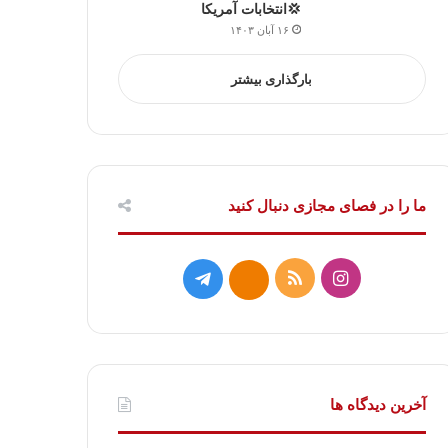
💢انتخابات آمریکا
۱۶ آبان ۱۴۰۳
بارگذاری بیشتر
ما را در فصای مجازی دنبال کنید
ا
خ
ت
ا
ی
و
ل
ی
ن
ر
گ
ت
س
ا
ر
ا
آخرین دیدگاه ها
ت
ک
ا