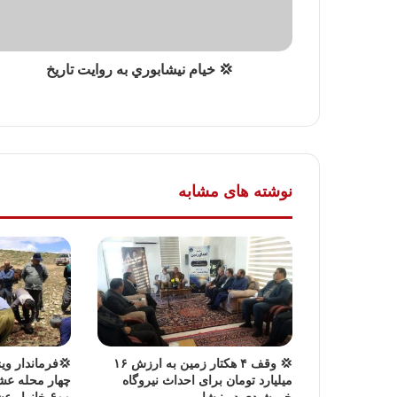
💢 خيام نيشابوري به روایت تاريخ
نوشته های مشابه
💢 وقف ۴ هکتار زمین به ارزش ۱۶
💢فرماندار ویژ
میلیارد تومان برای احداث نیروگاه
چهار محله عش