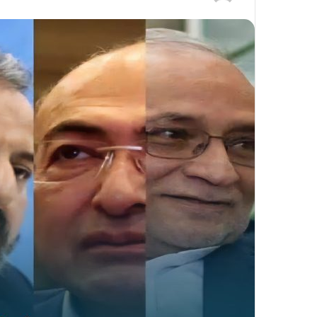
ر
س
ا
ل
ی
ک
ا
ی
م
ی
ل