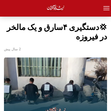
💢دستگیری ۴سارق و یک مالخر
در فیروزه
2 سال پیش