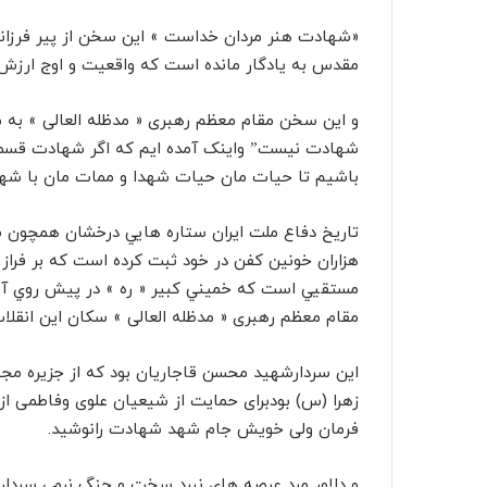
«شهادت هنر مردان خداست » این سخن از پیر فرزانه 
مقدس به یادگار مانده است که واقعیت و اوج ارزش 
و این سخن مقام معظم رهبری « مدظله العالی » به ما
شهادت نیست” واینک آمده ایم که اگر شهادت قسمت م
باشیم تا حیات مان حیات شهدا و ممات مان با شهد
تاريخ دفاع ملت ايران ستاره هايي درخشان همچون ش
هزاران خونين كفن در خود ثبت كرده است كه بر فراز پ
مستقيي است كه خميني كبير « ره » در پيش روي آنها
مقام معظم رهبری « مدظله العالی » سكان اين انقلاب
این سردارشهید محسن قاجاریان بود که از جزیره مج
زهرا (س) بودبرای حمایت از شیعیان علوی وفاطمی ا
فرمان ولی خویش جام شهد شهادت رانوشید.
و دلاور مرد عرصه های نبرد سخت و جنگ نرم ، سرد