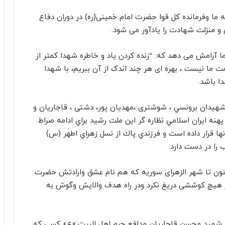
ما وفرمانده کل قوا حضرت امام خمینی(ره) در دوران دفاع
و منزلت شهادت را یادآور می شود.
 آرامش می دهد که: “زنده کردن یاد و خاطره شهدا کمتر از
ا نیست ، بهره ای هر چند اندک از آن ببریم، با شهدا
ا باشد.
هيدان برونسي ، شوشتری ،مهدیان پور، دشتی ، قاجاریان و
هنه ايران اسلامي نظاره گر اين ملت رشيد براي ادامه صراط
 قرار داده است و فرزندي پاك از نسل زهراي اطهر (س)
 را در دست دارد.
نون تا شهر الزهرای سوریه که هم نام عشق وارادتش حضرت
ز هیچ کوششی دریغ نکرد ودر راه هدف والایش وگوش به
ار شهید محسن قاجاریان مدافع حرم اهل البیت «ع» کسی که