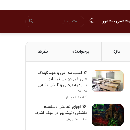
تغییر
جستجو
اشناسی نیشابور
پوسته
برای
تازه
پرخواننده
نظرها
💢 اغلب مدارس و مهد کودک
های غیر دولتی نیشابور
تاییدیه ایمنی و آتش نشانی
ندارند
۴ دقیقه پیش
‍ 💢 اجرای نمایش «سلسله
عاشقی »نیشابور در نجف اشرف
۱ ساعت پیش