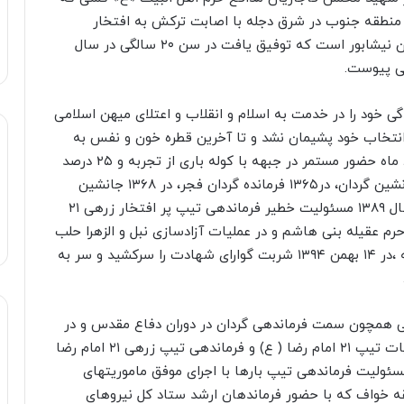
 و یادگار دفاع مقدس است و در سال ۱۳۶۳ در منطقه جنوب در شرق دجله با اصابت ترکش به افتخار
جانبازی نائل آمد . این مرد بزرگ متولد ۱۳۴۱ شهرستان نیشابور است که توفیق یافت در سن ۲۰ سالگی در سال
 جوانی و زندگی خود را در خدمت به اسلام و انقلاب و اعتلای میهن اسلامی
انتخاب خود پشیمان نشد و تا آخرین قطره خون و نفس به
آرمان های انقلاب اسلامی وفادار ماند و با افتخار ۸۰ ماه حضور مستمر در جبهه با کوله باری از تجربه و ۲۵ درصد
جانبازی ، در سال ۱۳۶۲ فرمانده گروهان و در ۱۳۶۳جانشین گردان، در۱۳۶۵ فرمانده گردان فجر، در ۱۳۶۸ جانشین
عملیات تیپ، سال ۱۳۷۹ مسئول عملیات تیپ و در سال ۱۳۸۹ مسئولیت خطیر فرماندهی ﺗﯿﭗ پر افتخار زرهی ۲۱
 حرم عقیله بنی هاشم و در عملیات آزادسازی نبل و الزهرا حلب
سوریه و شکستن محاصره شیعیان مظلوم این منطقه ،در ۱۴ بهمن ۱۳۹۴ شربت گوارای شهادت را سرکشید و سر به
ی همچون سمت فرماندهی گردان در دوران دفاع مقدس و در
سالهای پس از جنگ تحمیلی مسئولیت ﻣﻌﺎﻭﻧﺖ ﻋﻤﻠﯿﺎﺕ ﺗﯿﭗ ۲۱ ﺍﻣﺎﻡ ﺭﺿﺎ ‏( ﻉ‏) و فرماندهی تیپ زرهی ۲۱ امام رضا
مسئولیت فرماندهی تیپ بارها با اجرای موفق ماموریتهای
خواف که با حضور فرماندهان ارشد ستاد کل نیروهای