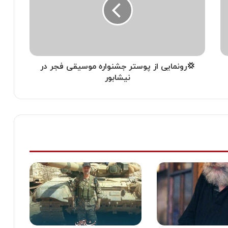
💢رونمایی از پوستر جشنواره موسیقی فجر در
نيشابور