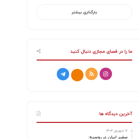
بارگذاری بیشتر
ما را در فصای مجازی دنبال کنید
ا
خ
ت
ا
ی
و
ل
ی
ن
ر
گ
ت
س
ا
ر
ا
آخرین دیدگاه ها
ت
ک
ا
۱۷ شهریور ۱۴۰۳
ا
م
سفیر ایران در روسیه: