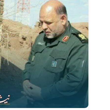
ا
ل
ی
ک
ا
ی
م
ی
ل