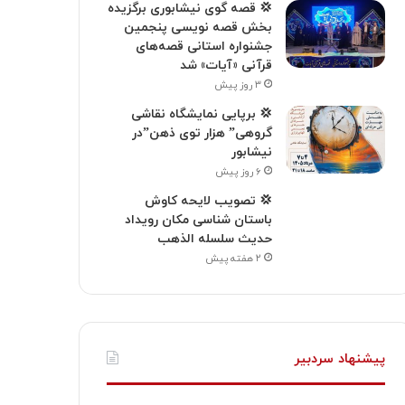
💢 قصه گوی نیشابوری برگزیده
بخش قصه نویسی پنجمین
جشنواره استانی قصه‌های
قرآنی «آیات» شد
۳ روز پیش
💢 برپایی نمایشگاه نقاشی
گروهی” هزار توی ذهن”در
نیشابور
۶ روز پیش
💢 تصویب لایحه کاوش
باستان شناسی مکان رویداد
حدیث سلسله الذهب
۲ هفته پیش
پیشنهاد سردبیر