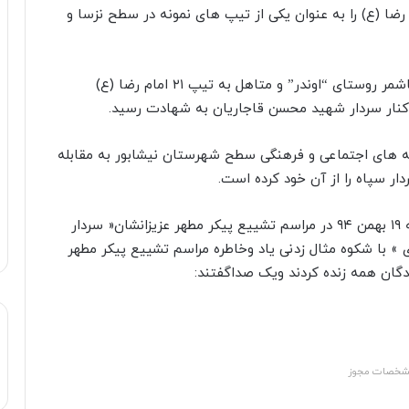
تش و سپاه برگزار گردید تیپ زرهی ۲۱ امام رضا (ع) را به عنوان یکی از تیپ های نمونه در سطح نزسا و
همچنین سروان شهید رضایی نیز متولد ۱۳۶۵ اهل کاشمر روستای “اوندر” و متاهل به تیپ ۲۱ امام رضا (ع)
کنار سردار شهید محسن قاجاریان به شهادت رسید.
صه های اجتماعی و فرهنگی سطح شهرستان نیشابور به مقابله
ر سپاه را از آن خود کرده است.
ومردم شهید پرور و ولایت مدار نیشابور در روزدوشنبه ۱۹ بهمن ۹۴ در مراسم تشییع پیکر مطهر عزیزانشان« سردار
» با شکوه مثال زدنی یاد وخاطره مراسم تشییع پیکر مطهر
دگان همه زنده کردند ویک صداگفتند:
خصات مجوز