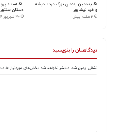
💢 پنجمین یادمان بزرگ مرد اندیشه
💢 استاد پروي
و خرد نیشابور
دستان سنتور ا
۳ هفته پیش
۳۰ شهریور ۱۴۰۴
دیدگاهتان را بنویسید
نشانی ایمیل شما منتشر نخواهد شد.
بخش‌های موردنیاز علامت
د
ی
د
گ
ا
ه
*