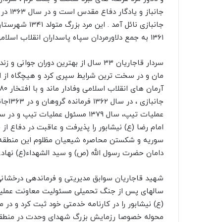
جانباز
۱۳۶۱ به جمع دلاورمردان سپاه پاسداران انقلاب اسلامی پیوست.
سردار قاجاریان ۳۳ سال از بهترین دوران
مان و در سخت ترین شرایط سپری کرد و هیچگاه از 
امام رضا (ع) نیشابور را پذیرفت و عاقبت در دفاع از
دامان حضرت رسول الله (ص) و سید الشهداء(ع) نهاد.
شهید ﻗﺎﺟﺎﺭﯾﺎﻥ ﺳﻮﺍﺑﻖ ﻣﺪﯾﺮﯾﺘﯽ ﻭ ﻓﺮﻣﺎﻧﺪﻫﯽ درخشان
(ع) نیشابور را ﺩﺭ ﮐﺎﺭﻧﺎﻣﻪ ﺧﺪﻣﺘﯽ ﺧﻮﺩ ثبت کرد و در 
محوله خصوصا رزمایش بزرگ شهدای وحدت در منطقه 