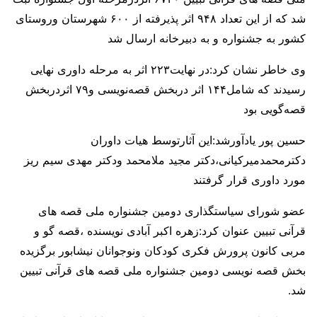
شد که از این تعداد ۹۴۸ اثر پذیرفته از ۶۰۰ شهرستان وروستای
کشور به جشنواره و به دبیرخانه ارسال شد
وی خاطر نشان کرد:در نهایت۲۲۳ اثر به مرحله داوری نهایی
رسیدند که شامل۱۴۴ اثر دربخش قصه‌نویسی و۷۹ اثردربخش
قصه‌گویی بود
حسین پور یادآورشد:این آثارتوسط هیات داوران
دکترمحمدمیرکیانی،دکتر مجید ملامحمد ودکتر مهدی سیم ریز
مورد داوری قرار گرفتند
عضو شورای سیاستگذاری دومین جشنواره ملی قصه های
قرآنی تبیین عنوان کرد:زهره اکبر آبادی نویسنده ،قصه گو و
مربی کانون پرورش فکری کودکان ونوجوانان نیشابور برگزیده
بخش قصه نویسی دومین جشنواره ملی قصه های قرآنی تبیین
شد.