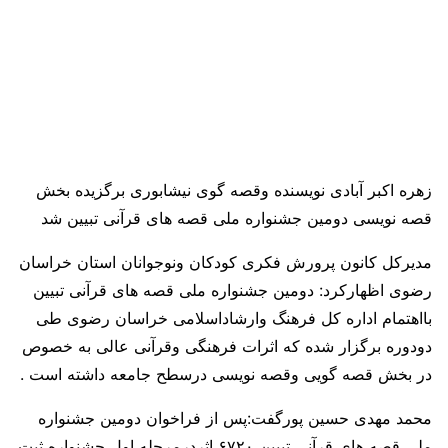
زهره اکبر آبادی نویسنده وقصه گوی نیشابوری برگزیده بخش
قصه نویسی دومین جشنواره ملی قصه های قرآنی تبیین شد
مدیرکل کانون پرورش فکری کودکان ونوجوانان استان خراسان
رضوی اظهارکرد: دومین جشنواره ملی قصه های قرآنی تبیین
بااهتمام اداره کل فرهنگ وارشاداسلامی خراسان رضوی طی
دودوره برگزار شده که اثرات فرهنگی وقرآنی عالی به خصوص
در بخش قصه گویی وقصه نویسی درسطح جامعه داشته است .
محمد مهدی حسین پورگفت:پس از فراخوان دومین جشنواره
ملی قصه های قرآنی تبیین ۶۷۲۰ اثردرمرحله اول جشنواره ثبت