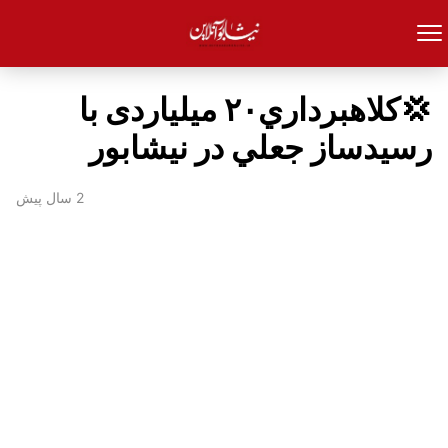
💢كلاهبرداري۲۰ میلیاردی با
رسيدساز جعلي در نيشابور
2 سال پیش