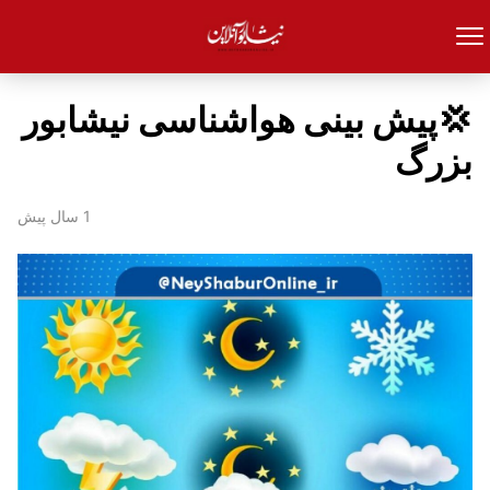
💢پیش بینی هواشناسی نیشابور
بزرگ
1 سال پیش