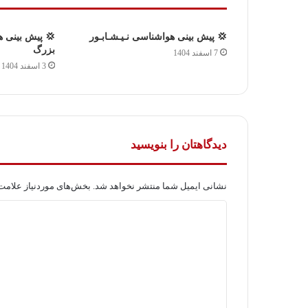
💢 پیش بینی هواشناسی نـیـشـابـور
💢 پیش بینی ه
بزرگ
7 اسفند 1404
3 اسفند 1404
دیدگاهتان را بنویسید
نشانی ایمیل شما منتشر نخواهد شد.
بخش‌های موردنیاز علامت‌
د
ی
د
گ
ا