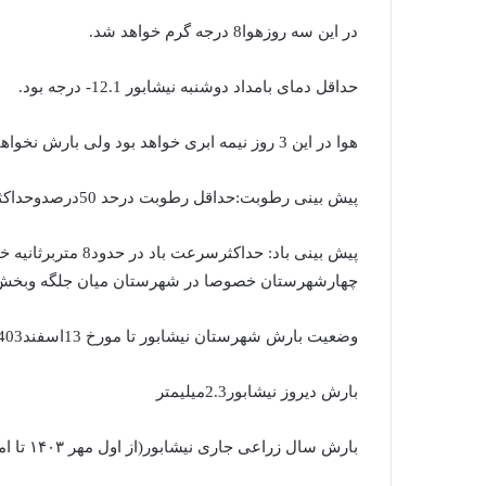
در این سه روزهوا8 درجه گرم خواهد شد.
حداقل دمای بامداد دوشنبه نیشابور 12.1- درجه بود.
هوا در این 3 روز نیمه ابری خواهد بود ولی بارش نخواهیم داشت.
پیش بینی رطوبت:حداقل رطوبت درحد 50درصدوحداکثر رطوبت در حد۸۵رصد خواهد بود.
پیش بینی باد: حداکثر
چهارشهرستان خصوصا در شهرستان میان جلگه وبخش اسحاق آباد شهرست
وضعیت بارش شهرستان نیشابور تا مورخ 13اسفند1403
بارش دیروز نیشابور2.3میلیمتر
بارش سال زراعی جاری نیشابور(از اول مهر ۱۴۰۳ تا امروز )82.4میلیمتر