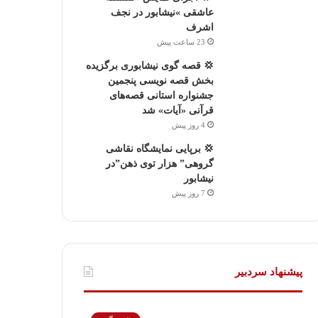
عاشقی »نیشابور در نجف
اشرف
23 ساعت پیش
💢 قصه گوی نیشابوری برگزیده
بخش قصه نویسی پنجمین
جشنواره استانی قصه‌های
قرآنی «آیات» شد
4 روز پیش
💢 برپایی نمایشگاه نقاشی
گروهی” هزار توی ذهن”در
نیشابور
7 روز پیش
پیشنهاد سردبیر