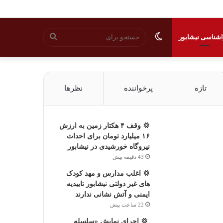
تغییر
جستجو
شناسی نیشابور
پوسته
برای
تازه
پرخواننده
نظرها
💢 وقف ۴ هکتار زمین به ارزش
۱۶ میلیارد تومان برای احداث
نیروگاه خورشیدی در نیشابور
43 دقیقه پیش
💢 اغلب مدارس و مهد کودک
های غیر دولتی نیشابور تاییدیه
ایمنی و آتش نشانی ندارند
22 ساعت پیش
‍ 💢 اجرای نمایش «سلسله