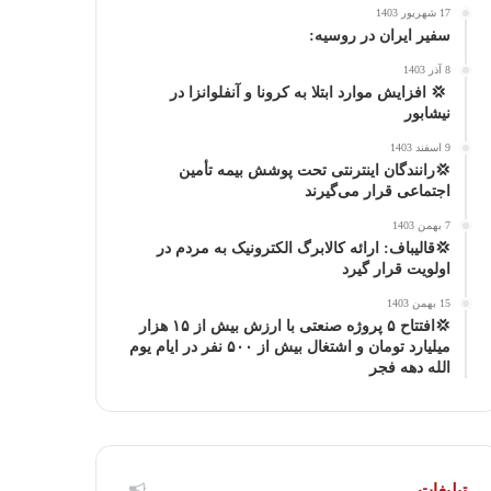
17 شهریور 1403
ا
م
سفیر ایران در روسیه:
8 آذر 1403
گ
‍ 💢 افزایش موارد ابتلا به کرونا و آنفلوانزا در
نیشابور
ر
9 اسفند 1403
ا
💢رانندگان اینترنتی تحت پوشش بیمه تأمین
اجتماعی قرار می‌گیرند
م
7 بهمن 1403
💢قالیباف: ارائه کالابرگ الکترونیک به مردم در
اولویت قرار گیرد
15 بهمن 1403
💢افتتاح ۵ پروژه صنعتی با ارزش بیش از ۱۵ هزار
میلیارد تومان و اشتغال بیش از ۵۰۰ نفر در ایام یوم
الله دهه فجر
تبلیغات