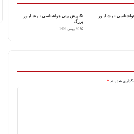
واشناسی نـیـشـابـور
💢 پیش بینی هواشناسی نـیـشـابـور
بزرگ
30 بهمن 1404
گذاری شده‌اند
*