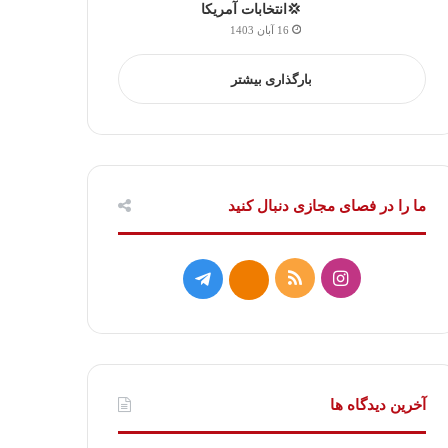
💢انتخابات آمریکا
16 آبان 1403
بارگذاری بیشتر
ما را در فصای مجازی دنبال کنید
ا
خ
ت
ا
ی
و
ل
ی
ن
ر
گ
ت
س
ا
ر
ا
آخرین دیدگاه ها
ت
ک
ا