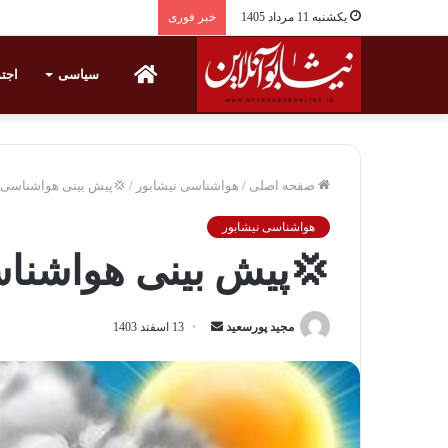
یکشنبه 11 مرداد 1405
خبر فوری
خانه
سیاسی
اجت
صفحه اصلی
/
هواشناسی نیشابور
/
💢پیش بینی هواشناسی 
هواشناسی نیشابور
💢پیش بینی هواشنا
مجید پورسعید
ا
13 اسفند 1403
ر
س
ا
ل
ی