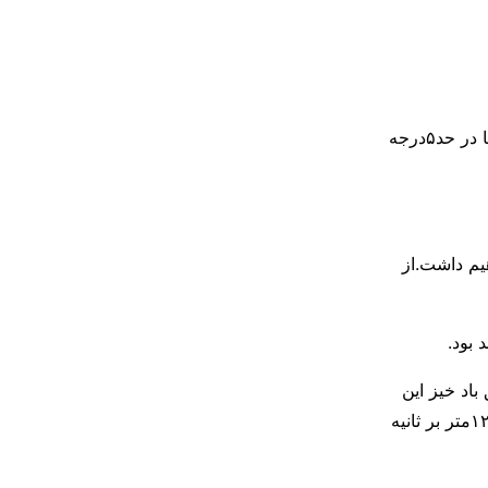
هوا از یکشنبه تا سه شنبه سرد است.حداقل دمای این سه روز زیر۴-درجه وحداکثر دما در حد۵درجه
م داشت.از
ر مناطق باد خیز این
چهارشهرستان خصوصا در شهرستان میان جلگه وبخش اسحاق آباد شهرستان زبرخان۱۲متر بر ثانیه