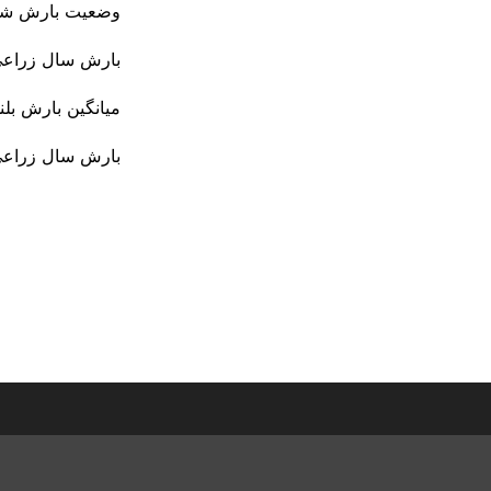
وضعیت بارش شهرستان 
بارش سال زراعی جاری نیشاب
میانگین بارش بلند مدت۲۶.۹میلیمتروبارش سال قبل .۸
بارش سال زراعی جاری فیرو