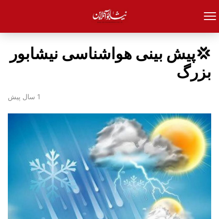
💢پیش بینی هواشناسی نیشابور
بزرگ
1 سال پیش