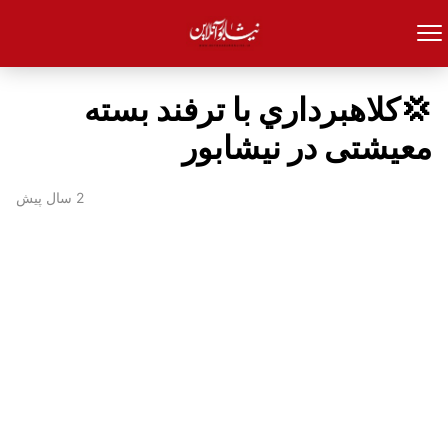
💢کلاهبرداري با ترفند بسته
معیشتی در نیشابور
2 سال پیش