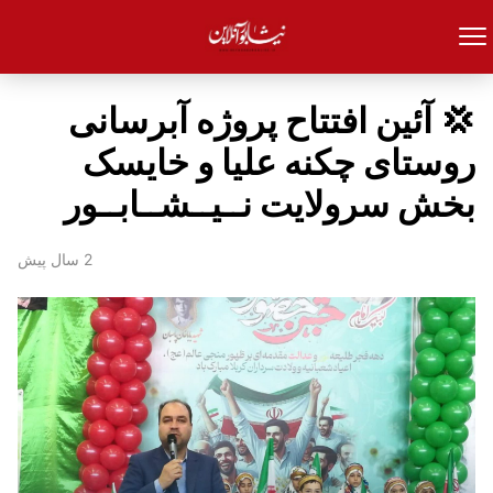
💢 آئین افتتاح پروژه آبرسانی
روستای چکنه علیا و خایسک
بخش سرولایت نــیــشــابــور
2 سال پیش