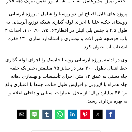
“جعفر تمیز” مدیرعامل آبفا نــیــشــابــور ضمن تبریک دهه فجر
پروژه های قابل افتتاح این دو روستا را شامل : پروژه آبرسانی
روستای چکنه علیا با اجرای لوله گذاری شبکه توزیع آبرسانی به
طول ۴.۵ با جنس پلی اتیلن در اقطار۶٣، ٧۵، ٩٠، ١١٠، احداث ٣
باب حوضچه شیر آلات و نوسازی و استاندارد سازی ١٣٠ فقره
انشعاب آب عنوان کرد.
وی در ادامه پروژه آبرسانی روستا خایسک را اجرای لوله گذاری
خط انتقال بطول ٣٠٠ متر در سایز ٧۵ میلیمتر ،حفر یک حلقه
چاه دستی به عمق ١٢ متر، اجرای تأسيسات و بهسازی دهانه
چاه همراه با لایروبی و افزایش طول قنات، جمعآ با اعتباری بالغ
بر” ۴۶ میلیارد ریال” از محل اعتبارات استانی و داخلی اعلام و
به بهره برداری رسید.