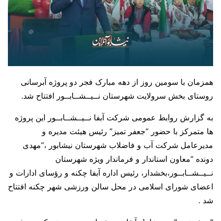
همزمان با سومین روز از دهه مبارک فجر دو پروژه آبرسانی
روستای بخش سرولایت شهرستان نــیــشــابــور افتتاح شد.
به گزارش روابط عمومی شرکت آبفا نــیــشــابــور این پروژه
ها متمرکز با حضور “جعفر تمیز” رئیس هیئت مدیره و
مدیرعامل شرکت آب و فاضلاب شهرستان نیشابور ،”مهدی
دونده “معاون استاندار و فرماندار ویژه شهرستان
نــیــشــابــور،بخشدار، رئیس اداره آبفا چکنه و رؤسای ادارات و
اعضای شورای اسلامی در محل سالن ورزشی شهر چکنه افتتاح
شد .