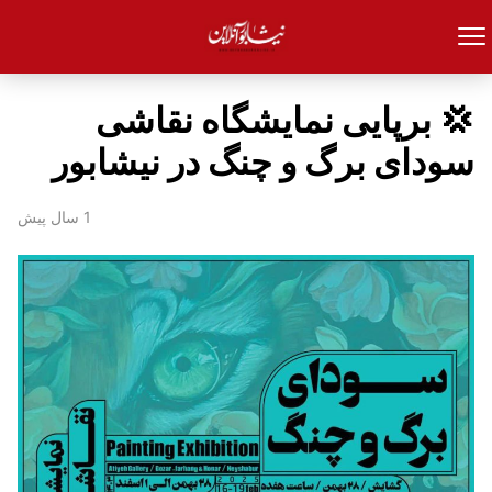
💢 برپایی نمایشگاه نقاشی
سودای برگ و چنگ در نیشابور
1 سال پیش