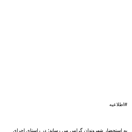
#اطلاعیه
به استحضار شهروندان گرامی می رساند؛ در راستای اجرای