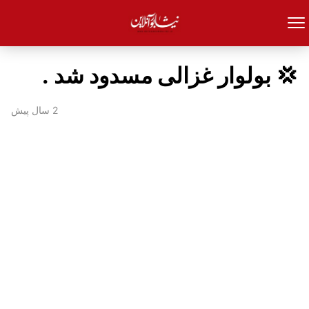
💢 بولوار غزالی مسدود شد .
2 سال پیش