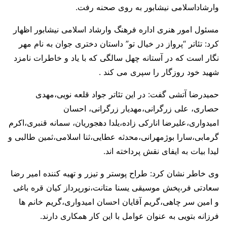
وارشاداسلامی نیشابور به روی صحنه رفت.
مسئول امور هنری اداره فرهنگ وارشاد اسلامی نیشابور اظهار
کرد: تئاتر “پرواز در خیال تو” داستان دختری جوان به نام مهر
نگار است که در آستانه چهل سالگی که با یاد و خاطرات نامزد
شهید خود روزگار را سپری می کند .
حمیدرضا آتشی گفت: در این تئاتر جواد قلعه نویی،مهدی
حصاری، علی زرگرانی،مهدیار زرگرانی، احسان
امیدواری،علیرضا انارکی زاده،یلدا دهجوریان، سمانه قنبری،اکرم
گرمابی،سارا بوژمهرانی،محدثه عطایی،ثنا اسلامی،ثمین طالبی و
لیدا بیات به ایفای نقش پرداخته اند.
وی خاطر نشان کرد: طراح پوستر و تیزر و تهیه کننده امیر رضا
سعادتی فر،پخش موسیقی یسنا متانت،نورپرداز کیان قره باغی
و امین سر چاهی،گریم آقایان احسان امیدواری،گریم خانم ها
فرزانه بتویی به عنوان عوامل با این کار همکاری دارند.