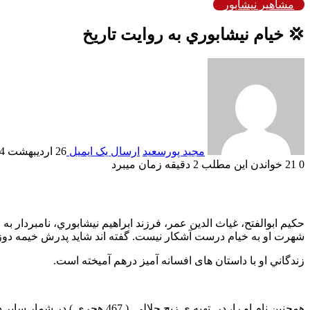
مشاهیر نیشابور
💢 خيام نيشابوري به روایت تاريخ
مجید پورسعید
ارسال یک ایمیل
26 اردیبهشت 1404
0
21
خواندن این مطلب 2 دقیقه زمان میبرد
حكيم ابوالفتح، غياث الدين عمر، فرزند ابراهيم نيشابوري، نامبردار
شهرت او به خيام درست آشکار نيست. گفته اند شاید پدرش خيمه دوز
زندگاني او با داستان های افسانه آميز درهم آميخته است.
همچنين نام او را، در تهيه ی زيج جلالي ( 467 هجري ) در شمار ساير دانشمندان آورده اند که خالي از اشكال نيست .