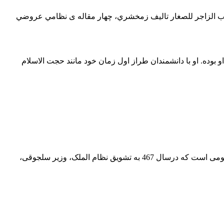
تاب الزاجر للصغار تاليف زمخشري، چهار مقاله ی نظامي عروضي
بوده. او با دانشمندان طراز اول زمان خود مانند حجت الاسلام
3- زیج ملکشاهی یازیج جلالی(زیج یا زیگ، کتابی باشد که منجمان احوال و حرکات افلاک و کواکب را از آن معلوم کنند) این کتاب محاسبات نجومی است که درسال 467 به تشویق نظام الملک، وزیر سلجوقی،