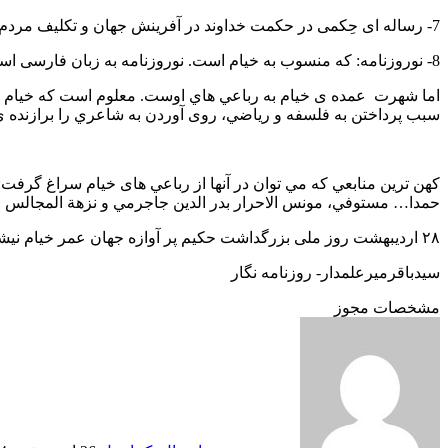
7- رساله ای حِکمی در حکمت خداوند در آفرینش جهان و تکلیف مردم نسبت به عبادت ها.این رساله شاید همان رساله ی تکوین باشد.
8- نوروزنامه: که منسوب به خیام است. نوروزنامه به زبان فارسی است. اطلاعات خوبی از جشن های باستانی ایران به ویژه نوروز دراین کتاب هست.
اما شهرت عمده ی خيام به رباعي هاي اوست. معلوم است كه خيام پرگ
سبب پرداختن به فلسفه و رياضي، روی آوردن به شاعري را برازنده
كهن ترين منابعي كه مي توان در آنها از رباعي های خيام سراغ گرفت: نز
حمدا… مستوفي، مونس الاحرار بدر الدين جاجرمي و نزهة المجالس جم
۲۸ اردیبهشت روز ملی بزرگداشت حکیم پر آوازه جهان عمر خیام نیشابوری گرامی باد.
سیدباقرمیرعلمدار- روزنامه نگار
مشخصات مجوز