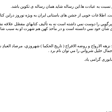
ويي را دوست نمي داشته است نه به تأليف كتابهاي مفصّل علاقه نشا
 ی شأن خود نمي دانسته است و در مآخذ کهن هم شهرت او به سبب ش
هه الارواح و روضه الافراح ( تاريخ الحكما ) شهروزي، مرصاد العبادِ ن
ال خليل شرواني را مي توان نام برد .