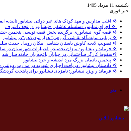
یکشنبه 11 مرداد 1405
خبر فوری
💢 اغلب مدارس و مهد کودک های غیر دولتی نیشابور تاییدیه ایم
‍ 💢 اجرای نمایش «سلسله عاشقی »نیشابور در نجف اشرف
💢 قصه گوی نیشابوری برگزیده بخش قصه نویسی پنجمین جشنو
💢 برپایی نمایشگاه نقاشی گروهی” هزار توی ذهن”در نیشابور
💢 تصویب لایحه کاوش باستان شناسی مکان رویداد حدیث سلس
💢 فرماندار نیشابور: میزان تخصیص اعتبارات شهرستان در سال گذشته ، ۸ درصد بالاتر از میا
💢سقوط کارگر ساختمانی در خیابان باغچه بان حادثه ساز شد
💢 پنجمین یادمان بزرگ مرد اندیشه و خرد نیشابور
💢 دادستان نیشابور: دریافت اجباری شهریه در مدارس دولتی 
💢 فرماندار ویژه نیشابور: نامزدی نیشابور برای پایتخت گردشگری اکو ۲۰۳۱ نیازمند پیوست علمی و مشارکت 
منو