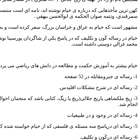
کهن ترين مأخذهایی كه درباره ی خيام نوشته اند، نامه اي است منت
سمرقندي، وتتمه صوان الحكمه ی ابوالحسن بيهقي .
مشهور است كه خيام به عراق و خراسان بزرگ، سفر كرده است و به ر
خيام در رساله كَون و تكليف كه در پاسخ يكي از شاگردان پورسينا نو
محمد غزالي دوستی داشته است.
خيام بیشتر به آموزش حكمت و مطالعه در دانش های رياضي می پرداخته
1- رساله ی جبرومقابله در 52 صفحه
2- رساله ای در شرح مشکلات اقلیدس.
انجام شد.
4- رساله ای در وجود و در طبیعیات
5- رساله ای درپاسخ سه مسئله ی فلسفی که از خیام خواسته شده که ثابت کند، وجود تضاد در جهان ضروری است.
6- رساله ای درکَون و تکلیف.