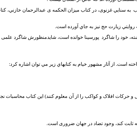
سب به سنايي غزنوی، در كتاب ميزان الحكمه ی عبدالرحمان خازني، ك
وايتي زيارت حج نيز به جاي آورده است.
شته، خود را شاگرد پورسینا خوانده است، شایدمنظورش شاگرد علمی او 
 است. از آثار مشهور خيام به كتابهاي زير مي توان اشاره كرد: