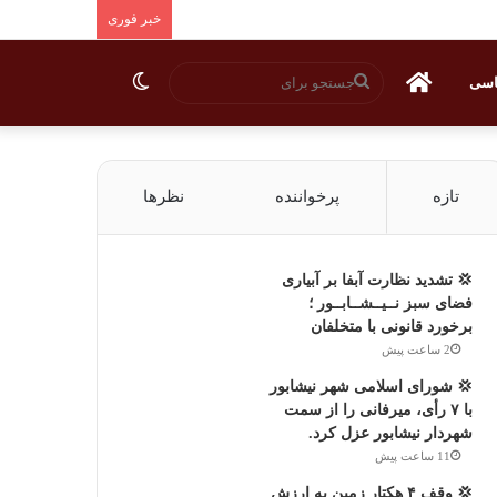
خبر فوری
جستجو
تغییر
اسی
خانه
برای
پوسته
تازه
پرخواننده
نظرها
💢 تشدید نظارت آبفا بر آبیاری
فضای سبز نــیــشــابــور ؛
برخورد قانونی با متخلفان
2 ساعت پیش
💢 شورای اسلامی شهر نیشابور
با ۷ رأی، میرفانی را از سمت
شهردار نیشابور عزل کرد.
11 ساعت پیش
💢 وقف ۴ هکتار زمین به ارزش