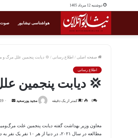
دوشنبه 12 مرداد 1405
هواشناسی نیشابور
صوت و
صفحه اصلی
/
اطلاع رسانی
/
💢 دیابت پنجمین علل مرگ‌ و‌ م
اطلاع رسانی
💢 دیابت پنجمین علل
0
7
کمتر از یک دقیقه
مجید پورسعید
ا
19 آبان 403
ر
س
ا
ل
ی