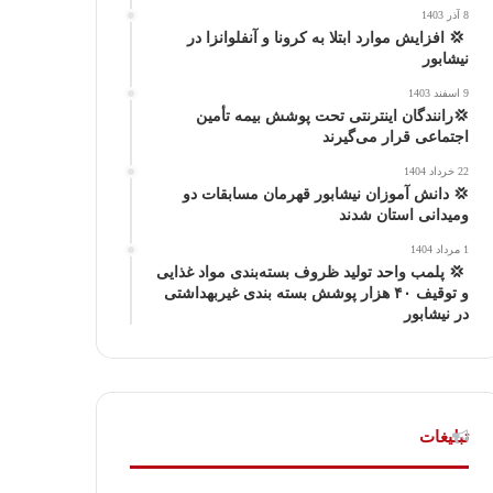
8 آذر 1403
گ
‍ 💢 افزایش موارد ابتلا به کرونا و آنفلوانزا در
نیشابور
ر
9 اسفند 1403
ا
💢رانندگان اینترنتی تحت پوشش بیمه تأمین
اجتماعی قرار می‌گیرند
م
22 خرداد 1404
💢 دانش آموزان نیشابور قهرمان مسابقات دو
ومیدانی استان شدند
1 مرداد 1404
‍ 💢 پلمب واحد تولید ظروف بسته‌بندی مواد غذایی
و توقیف ۴۰ هزار پوشش بسته بندی غیربهداشتی
در نیشابور
تبلیغات