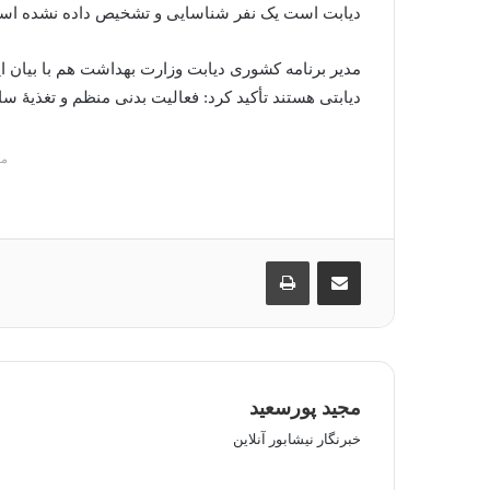
دیابت است یک نفر شناسایی و تشخیص داده نشده اس
ک
ا
ی
دیابتی هستند تأکید کرد: فعالیت بدنی منظم و تغذیهٔ سا
م
ی
ل
م
اشتراک گذاری از طریق ایمیل
چاپ
مجید پورسعید
خبرنگار نیشابور آنلاین