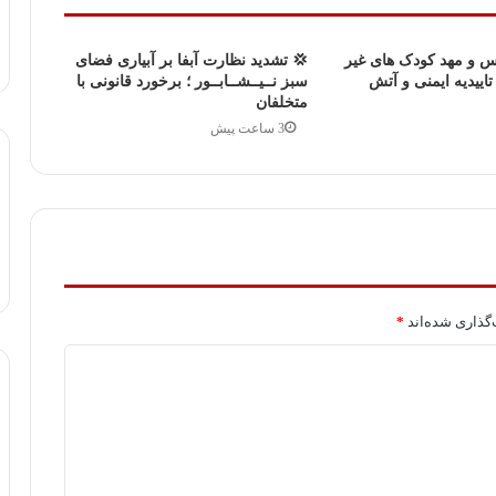
س و مهد کودک های غیر
💢 تشدید نظارت آبفا بر آبیاری فضای
تاییدیه ایمنی و آتش
سبز نــیــشــابــور ؛ برخورد قانونی با
متخلفان
3 ساعت پیش
گذاری شده‌اند
*