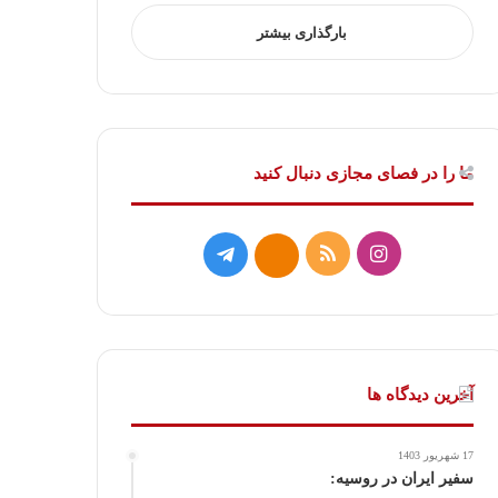
بارگذاری بیشتر
ما را در فصای مجازی دنبال کنید
ا
خ
ت
ا
ی
و
ل
ی
ن
ر
گ
ت
س
ا
ر
ا
آخرین دیدگاه ها
ت
ک
ا
17 شهریور 1403
ا
م
سفیر ایران در روسیه: