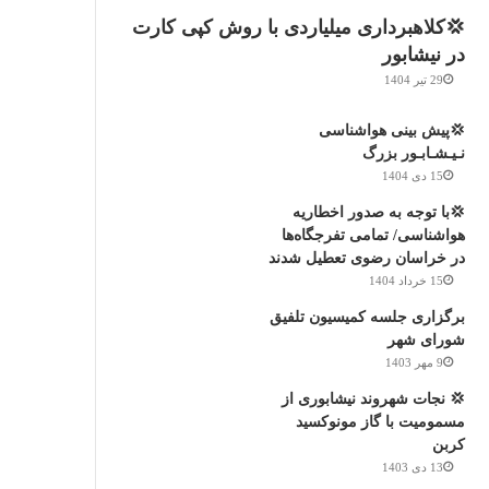
💢کلاهبرداری میلیاردی با روش کپی کارت
در نیشابور
29 تیر 1404
💢پیش بینی هواشناسی
نـیـشـابـور بزرگ
15 دی 1404
💢با توجه به صدور اخطاریه
هواشناسی/ تمامی تفرجگاه‌ها
در خراسان رضوی تعطیل شدند
15 خرداد 1404
برگزاری جلسه کمیسیون تلفیق
شورای شهر
9 مهر 1403
💢 نجات شهروند نیشابوری از
مسمومیت با گاز مونوکسید
کربن
13 دی 1403