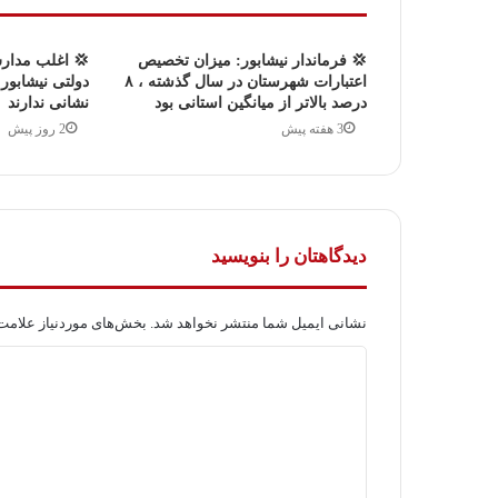
💢 فرماندار نیشابور: میزان تخصیص
💢 اغلب مدار
اعتبارات شهرستان در سال گذشته ، ۸
دولتی نیشابور 
درصد بالاتر از میانگین استانی بود
نشانی ندارند
3 هفته پیش
2 روز پیش
دیدگاهتان را بنویسید
نشانی ایمیل شما منتشر نخواهد شد.
بخش‌های موردنیاز علامت‌
د
ی
د
گ
ا