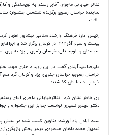
ا
تئاتر خیابانی ماجرای آقای رستم به نویسندگی و کارگ
ل
نماینده خراسان رضوی برگزیده ششمین جشنواره تئاتر م
ی
یافت.
ک
ا
رئیس اداره فرهنگ وارشاداسلامی نیشابور اظهار کرد: ج
ی
بیست و سوم آذر۱۴۰۳ در کرمان برگزار ش
م
سیستان و بلوچستان، خراسان رضوی و یزد به روی ص
ی
ل
علیرضاسیدآبادی گفت: در این رویداد هنری مهم، هنر
خراسان رضوی، خراسان جنوبی، یزد و کرمان گرد هم آم
خود را به نمایش گذاشتند.
وی خاطر نشان کرد : تئاترخیابانی ماجرای آقای رستم ن
دکتـر مهدی نصیری توانست جوایز این جشنواره و جواز و
سید آبادی یاد آورشد: عناوین کسب شده در بخش پو
تقدیراز محمدماهان مسعودی فر،در بخش بازیگری زن ه