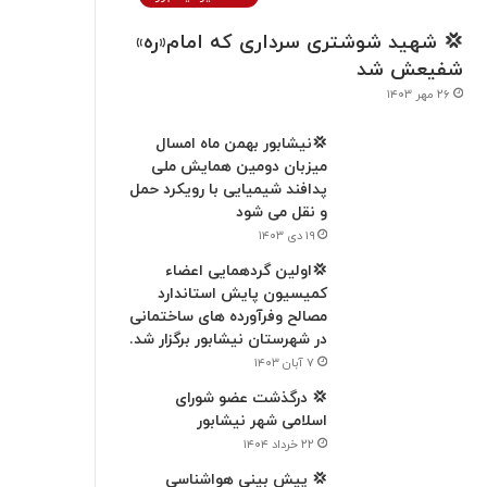
💢 شهید شوشتری سرداری که امام«ره»
شفیعش شد
۲۶ مهر ۱۴۰۳
💢نیشابور بهمن ماه امسال
میزبان دومین همایش ملی
پدافند شیمیایی با رویکرد حمل
و نقل می شود
۱۹ دی ۱۴۰۳
💢اولین گردهمایی اعضاء
کميسیون پایش استاندارد
مصالح وفرآورده های ساختمانی
در شهرستان نیشابور برگزار شد.
۷ آبان ۱۴۰۳
💢 درگذشت عضو شورای
اسلامی شهر نیشابور
۲۲ خرداد ۱۴۰۴
💢 پیش بینی هواشناسی