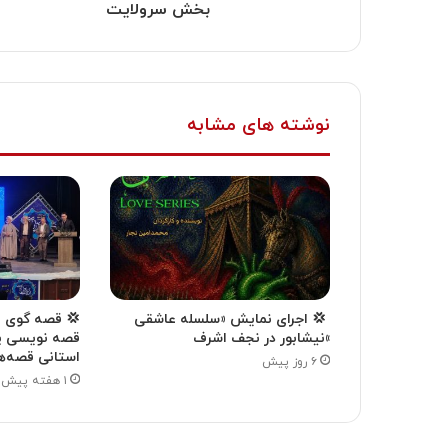
بخش سرولایت
نوشته های مشابه
‍ 💢 اجرای نمایش «سلسله عاشقی
💢 قصه گوی ن
»نیشابور در نجف اشرف
قصه نویسی پ
استانی قصه‌ه
۶ روز پیش
۱ هفته پیش