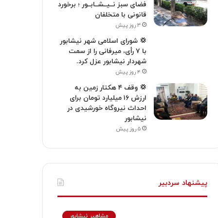
فضای سبز نــیــشــابــور ؛ برخورد
قانونی با متخلفان
۳ روز پیش
💢 شورای اسلامی شهر نیشابور
با ۷ رأی، میرفانی را از سمت
شهردار نیشابور عزل کرد.
۴ روز پیش
💢 وقف ۴ هکتار زمین به
ارزش ۱۶ میلیارد تومان برای
احداث نیروگاه خورشیدی در
نیشابور
۵ روز پیش
پیشنهاد سردبیر
مشاهیر نیشابور