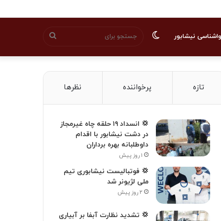
تغییر
جستجو
اشناسی نیشابور
پوسته
برای
تازه
پرخواننده
نظرها
💢 انسداد ۱۹ حلقه چاه غیرمجاز
در دشت نیشابور با اقدام
داوطلبانه بهره برداران
۱ روز پیش
💢 فوتبالیست نیشابوری تیم
ملی لژیونر شد
۲ روز پیش
💢 تشدید نظارت آبفا بر آبیاری