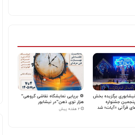
یشابوری برگزیده بخش
💢 برپایی نمایشگاه نقاشی گروهی”
نجمین جشنواره
هزار توی ذهن”در نیشابور
ای قرآنی «آیات» شد
۲ هفته پیش