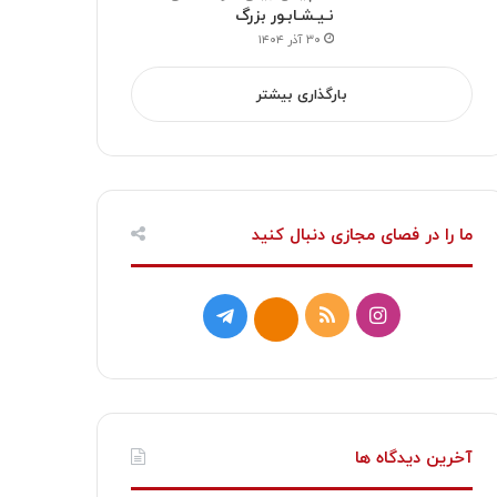
نـیـشـابـور بزرگ
۳۰ آذر ۱۴۰۴
بارگذاری بیشتر
ما را در فصای مجازی دنبال کنید
ا
خ
ت
ا
ی
و
ل
ی
ن
ر
گ
ت
س
ا
ر
ا
آخرین دیدگاه ها
ت
ک
ا