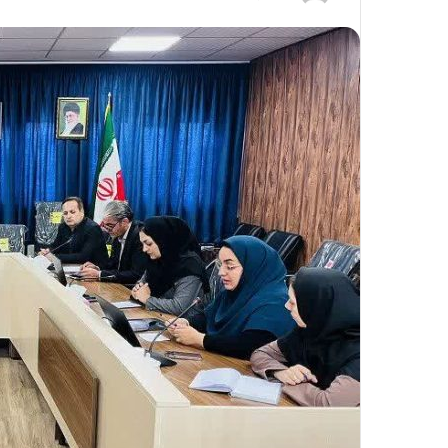
ر
س
ا
ل
ی
ک
ا
ی
م
ی
ل