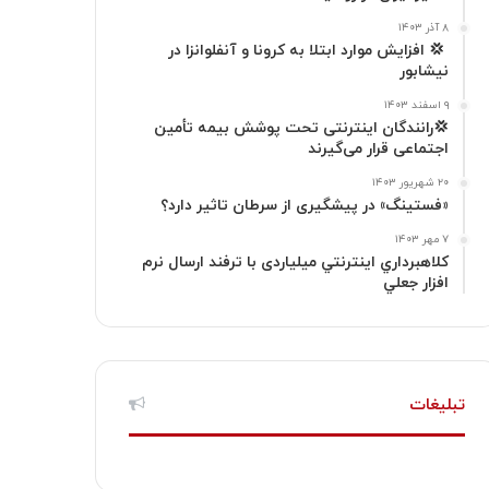
گ
۸ آذر ۱۴۰۳
‍ 💢 افزایش موارد ابتلا به کرونا و آنفلوانزا در
نیشابور
ر
۹ اسفند ۱۴۰۳
ا
💢رانندگان اینترنتی تحت پوشش بیمه تأمین
اجتماعی قرار می‌گیرند
م
۲۰ شهریور ۱۴۰۳
«فستینگ» در پیشگیری از سرطان تاثیر دارد؟
۷ مهر ۱۴۰۳
كلاهبرداري اينترنتي میلیاردی با ترفند ارسال نرم
افزار جعلي
تبلیغات