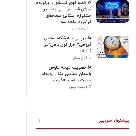
💢 قصه گوی نیشابوری برگزیده
بخش قصه نویسی پنجمین
جشنواره استانی قصه‌های
قرآنی «آیات» شد
۳ روز پیش
💢 برپایی نمایشگاه نقاشی
گروهی” هزار توی ذهن”در
نیشابور
۶ روز پیش
💢 تصویب لایحه کاوش
باستان شناسی مکان رویداد
حدیث سلسله الذهب
۲ هفته پیش
پیشنهاد سردبیر