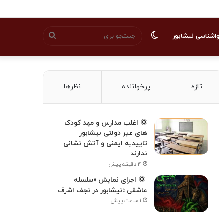
تغییر
جستجو
اشناسی نیشابور
پوسته
برای
تازه
پرخواننده
نظرها
💢 اغلب مدارس و مهد کودک
های غیر دولتی نیشابور
تاییدیه ایمنی و آتش نشانی
ندارند
۴ دقیقه پیش
‍ 💢 اجرای نمایش «سلسله
عاشقی »نیشابور در نجف اشرف
۱ ساعت پیش