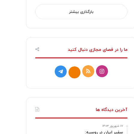
بارگذاری بیشتر
ما را در فصای مجازی دنبال کنید
ا
خ
ت
ا
ی
و
ل
ی
ن
ر
گ
ت
س
ا
ر
ا
آخرین دیدگاه ها
ت
ک
ا
۱۷ شهریور ۱۴۰۳
ا
م
سفیر ایران در روسیه: