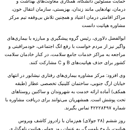
حمایت مسئولین دانشگاه، همکاری معاونت‌های بهداشت و
درمان، نهادهایی مانند زندان، بهزیستی، سازمان انتقال خون،
مراکز اقامتی درمان اعتیاد و همچنین تلاش بی‌وقفه تیم مرکز
مشاوره هپاتیت دانست
ابوالفضل دلاوری، رئیس گروه پیشگیری و مبارزه با بیماری‌های
واگیر نیز از مردم خواست با رفع انگ اجتماعی، خودمراقبتی و
مراجعه به مراکز خدمات جامع سلامت، در کنار خادمان سلامت
کشور برای حذف هپاتیت‌های B و C مشارکت کنند.
وی افزود: مرکز مشاوره بیماری‌های رفتاری نیشابور در انتهای
خیابان ارگ جنوبی، ساختمان کلینیک تخصصی عطار (طبقه
همکف) آماده ارائه خدمت به شهروندان و ساکنین روستاهای
تحت پوشش است. همشهریان می‌توانند برای دریافت مشاوره با
شماره ۴۲۲۲۸۴۹۷ تماس بگیرند.
روز ششم (۲۸ جولای) هم‌زمان با زادروز کاشف ویروس
هپاتیت، باروخ بلومبرگ، به عنوان روز جهانی هپاتیت نام‌گذاری