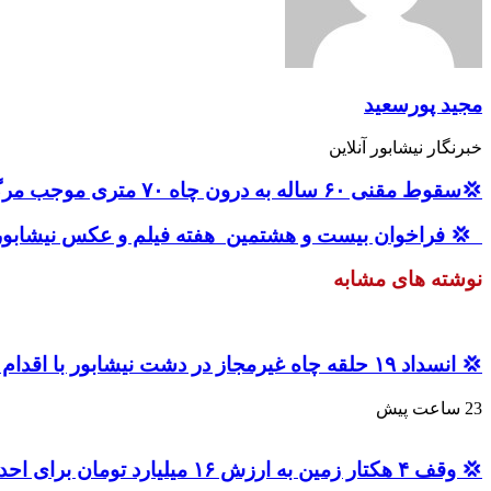
مجید پورسعید
خبرنگار نیشابور آنلاین
💢سقوط مقنی ۶۰ ساله به درون چاه ۷۰ متری موجب مرگ وی شد
‍ ‍ 💢 فراخوان بیست و هشتمین هفته فیلم و عکس نیشابور
نوشته های مشابه
💢 انسداد ۱۹ حلقه چاه غیرمجاز در دشت نیشابور با اقدام داوطلبانه بهره برداران
23 ساعت پیش
💢 وقف ۴ هکتار زمین به ارزش ۱۶ میلیارد تومان برای احداث نیروگاه خورشیدی در نیشابور