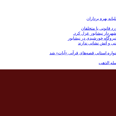
رد قانونی با متخلفان
نی و آتش نشانی ندارند
اره استانی قصه‌های قرآنی «آیات» شد
له الذهب