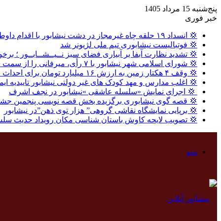
پنج‌شنبه 15 مرداد 1405
خبر فوری
💢 انسداد ۱۹ حلقه چاه غیرمجاز در دشت نیشابور با اقدام داوطلبانه بهره برداران
💢 فوتبالیست نیشابوری تیم ملی لژیونر شد
💢 تشدید نظارت آبفا بر آبیاری فضای سبز نــیــشــابــور ؛ برخو
💢 شورای اسلامی شهر نیشابور با ۷ رأی، میرفانی را از سمت شهردار نیشابور عزل کرد.
💢 وقف ۴ هکتار زمین به ارزش ۱۶ میلیارد تومان برای احداث نیروگاه خورشیدی در نیشابور
💢 اغلب مدارس و مهد کودک های غیر دولتی نیشابور تاییدیه ایم
‍ 💢 اجرای نمایش «سلسله عاشقی »نیشابور در نجف اشرف
💢 قصه گوی نیشابوری برگزیده بخش قصه نویسی پنجمین جشنو
💢 برپایی نمایشگاه نقاشی گروهی” هزار توی ذهن”در نیشابور
💢 تصویب لایحه کاوش باستان شناسی مکان رویداد حدیث سلس
منو