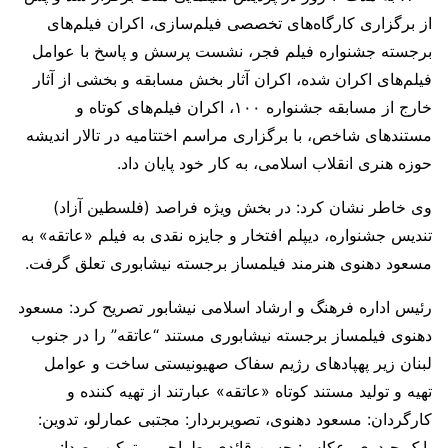
از برگزاری کارگاه‌های تخصصی فیلم‌سازی، اکران فیلم‌های
برجسته جشنواره فیلم فجر، نشست پرسش و پاسخ با عوامل
فیلم‌های اکران شده، اکران آثار بخش مسابقه و بخشی از آثار
خارج از مسابقه جشنواره ۱۰۰، اکران فیلم‌های کوتاه و
مستندهای شاخص، با برگزاری مراسم اختتامیه در تالار اندیشه
حوزه هنری انقلاب اسلامی، به کار خود پایان داد.
وی خاطر نشان کرد: در بخش ویژه فراصد (فلسطین آزاد)
تندیس جشنواره، دیپلم افتخار و جایزه نقدی به فیلم «عاتقه» به
مسعود دهنوی هنرمند فیلمساز برجسته نیشابوری تعلق گرفت.
رئیس اداره فرهنگ و ارشاد اسلامی نیشابور تصریح کرد: مسعود
دهنوی فیلمساز برجسته نیشابوری مستند “عاتقه” را در جنوب
لبنان زیر پهپادهای رژیم سفاک صهیونیستی ساخت و عوامل
تهیه و تولید مستند کوتاه «عاتقه» عبارتند از تهیه کننده و
کارگردان: مسعود دهنوی، تصویربردار: مجتبی عمارلو، تدوین:
بابک حیدری، عکاس: حسن قائدی، طراحی و ترکیب صدا: