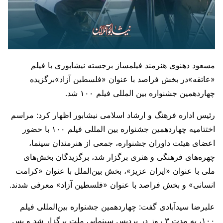
مسعود دهنوی هنرمند فیلمساز برجسته نیشابوری با فیلم
«عاتقه»در بخش فراصد با عنوان «فلسطین آزاد»برگزیده
چهاردهمین جشنواره بین المللی فیلم ۱۰۰ شد.
رئیس اداره فرهنگ و ارشاد اسلامی نیشابور اظهار کرد: مراسم
اختتامیه چهاردهمین جشنواره بین المللی فیلم ۱۰۰ با حضور
اعضای هیئت داوران جشنواره، جمعی از هنرمندان سینما،
چهره‌های فرهنگی و هنری برگزار شد، برگزیدگان بخش‌های
ملی با عنوان «ایران عزیز»، بخش بین‌الملل با عنوان «کرامت
انسانی» و بخش فراصد با عنوان «فلسطین آزاد» معرفی شدند.
علیرضا سیدآبادی گفت: چهاردهمین جشنواره بین‌المللی فیلم
۱۰۰، به مدت ۳ روز در پردیس سینمایی ملت برگزار شد و پس