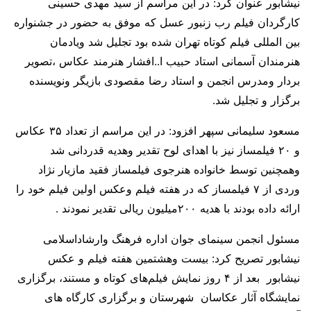
نیشابور عنوان کرد: در این مراسم از سید مهدی حسینی
کارگردان فیلم رب زنبور عسل که موفق به حضور در جشنواره
بین المللی فیلم کوتاه تهران شده بود تجلیل شد ویادمان
هنرمندان آسمانی استاد حبیب ا..افشار هنرمند عکاس ،تصویر
بردار ومدرس انجمن و استاد رضا مقصودی بازیگر ونویسنده
برگزار و تجلیل شد.
مسعود سلیمانی سپهر افزود: در این مراسم از تعداد ۳۵ عکاس
و ۲۰ فیلمساز نیز با اهدای لوح تقدیر وهدیه قدردانی شد
وهمچنین توسط خانواده هنرجوی فیلمساز فقید مازیار نژاد
وردی از ۷ فیلمساز که در هفته فیلم وعکس اولین فیلم خود را
ارائه داده بودند با هدیه ۲۰۰میلیون ریالی تقدیر نمودند .
مسئول انجمن سینمای جوان اداره فرهنگ وارشاداسلامی
نیشابور تصریح کرد: بیست وهشتمین هفته فیلم و عکس
نیشابور بعد از ۴ روز نمایش فیلم‌های کوتاه و مستند، برگزاری
نمایشگاه آثار عکاسان شهرستان و برگزاری کارگاه‌ های