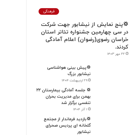
فرهنگی
💢پنج نمایش از نیشابور جهت شرکت
در سی چهارمین جشنواره تئاتر استان
خراسان رضوی(رضوان) اعلام آمادگی
کردند.
۲۲ مهر ۱۴۰۳
💢پیش بینی هواشناسی
نیشابور بزرگ
۲۹ اردیبهشت ۱۴۰۴
💢 جلسه آمادگی بیمارستان ۲۲
بهمن برای مدیریت بحران
تنفسی برگزار شد
۱ آذر ۱۴۰۴
💢بازدید فرماندار از مجتمع
گلخانه ای پردیس صحرای
نیشابور