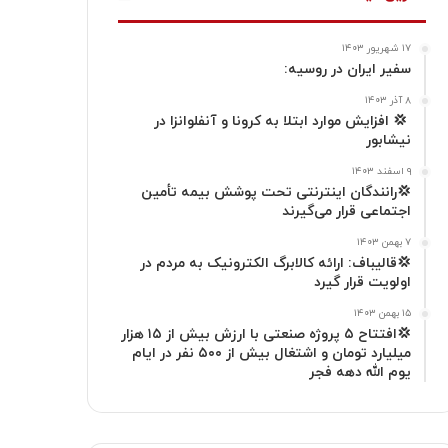
ت
ک
ا
۱۷ شهریور ۱۴۰۳
ا
م
سفیر ایران در روسیه:
گ
۸ آذر ۱۴۰۳
‍ 💢 افزایش موارد ابتلا به کرونا و آنفلوانزا در
نیشابور
ر
۹ اسفند ۱۴۰۳
ا
💢رانندگان اینترنتی تحت پوشش بیمه تأمین
اجتماعی قرار می‌گیرند
م
۷ بهمن ۱۴۰۳
💢قالیباف: ارائه کالابرگ الکترونیک به مردم در
اولویت قرار گیرد
۱۵ بهمن ۱۴۰۳
💢افتتاح ۵ پروژه صنعتی با ارزش بیش از ۱۵ هزار
میلیارد تومان و اشتغال بیش از ۵۰۰ نفر در ایام
یوم الله دهه فجر