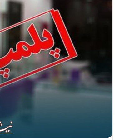
ا
ل
ی
ک
ا
ی
م
ی
ل