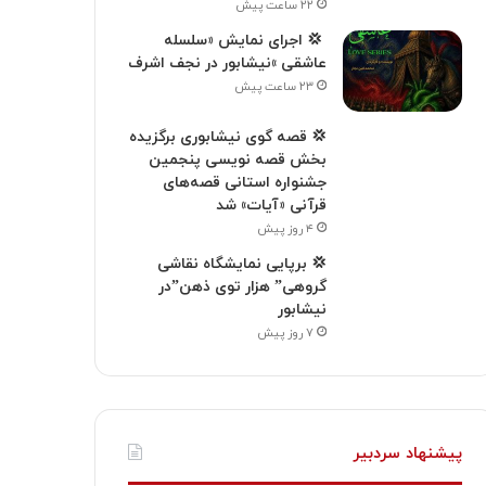
۲۲ ساعت پیش
‍ 💢 اجرای نمایش «سلسله
عاشقی »نیشابور در نجف اشرف
۲۳ ساعت پیش
💢 قصه گوی نیشابوری برگزیده
بخش قصه نویسی پنجمین
جشنواره استانی قصه‌های
قرآنی «آیات» شد
۴ روز پیش
💢 برپایی نمایشگاه نقاشی
گروهی” هزار توی ذهن”در
نیشابور
۷ روز پیش
پیشنهاد سردبیر