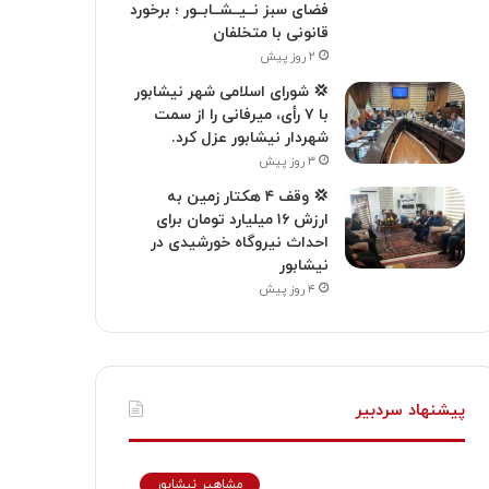
فضای سبز نــیــشــابــور ؛ برخورد
قانونی با متخلفان
۲ روز پیش
💢 شورای اسلامی شهر نیشابور
با ۷ رأی، میرفانی را از سمت
شهردار نیشابور عزل کرد.
۳ روز پیش
💢 وقف ۴ هکتار زمین به
ارزش ۱۶ میلیارد تومان برای
احداث نیروگاه خورشیدی در
نیشابور
۴ روز پیش
پیشنهاد سردبیر
مشاهیر نیشابور