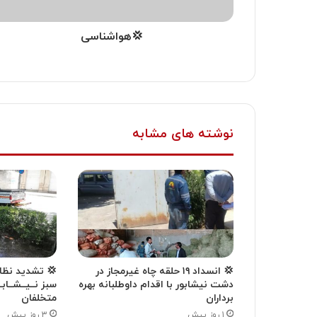
💢هواشناسی
نوشته های مشابه
💢 انسداد ۱۹ حلقه چاه غیرمجاز در
💢 تشدید نظار
دشت نیشابور با اقدام داوطلبانه بهره
سبز نــیــشــابـ
برداران
متخلفان
۱ روز پیش
۳ روز پیش