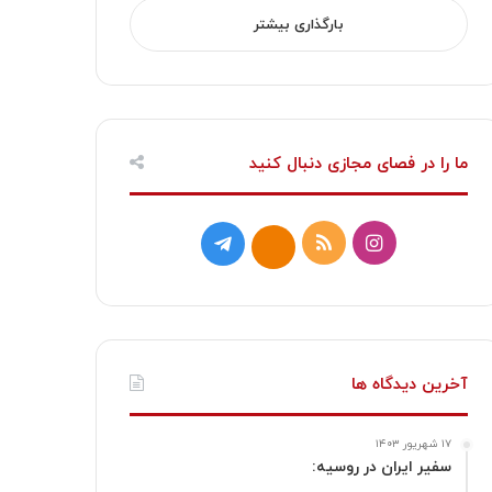
بارگذاری بیشتر
ما را در فصای مجازی دنبال کنید
ا
خ
ت
ا
ی
و
ل
ی
ن
ر
گ
ت
س
ا
ر
ا
آخرین دیدگاه ها
ت
ک
ا
۱۷ شهریور ۱۴۰۳
ا
م
سفیر ایران در روسیه: