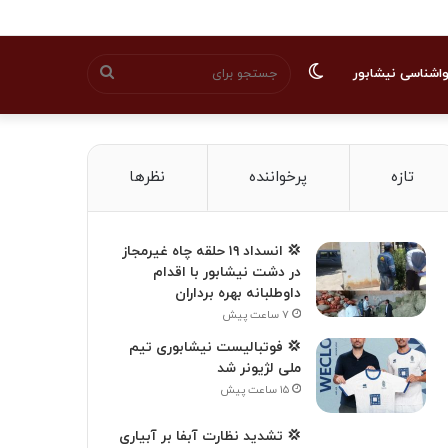
تغییر
جستجو
اشناسی نیشابور
پوسته
برای
تازه
پرخواننده
نظرها
💢 انسداد ۱۹ حلقه چاه غیرمجاز
در دشت نیشابور با اقدام
داوطلبانه بهره برداران
۷ ساعت پیش
💢 فوتبالیست نیشابوری تیم
ملی لژیونر شد
۱۵ ساعت پیش
💢 تشدید نظارت آبفا بر آبیاری