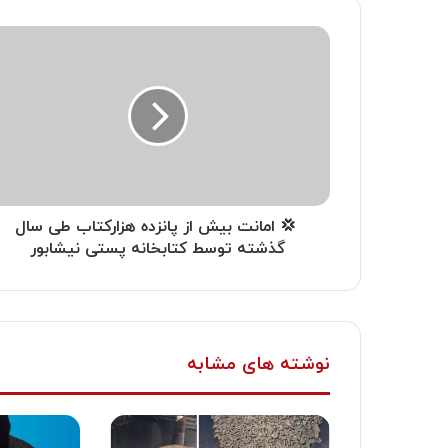
‍ 💢 امانت بیش از پانزده هزارکتاب طی سال
گذشته توسط کتابخانه پستی نیشابور
نوشته های مشابه