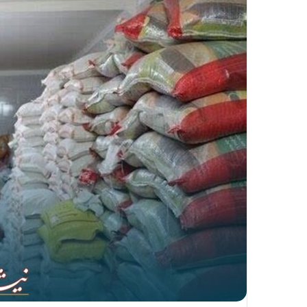
ا
ل
ی
ک
ا
ی
م
ی
ل