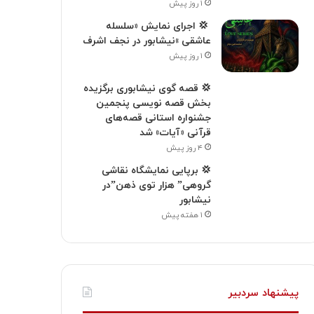
۱ روز پیش
‍ 💢 اجرای نمایش «سلسله
عاشقی »نیشابور در نجف اشرف
۱ روز پیش
💢 قصه گوی نیشابوری برگزیده
بخش قصه نویسی پنجمین
جشنواره استانی قصه‌های
قرآنی «آیات» شد
۴ روز پیش
💢 برپایی نمایشگاه نقاشی
گروهی” هزار توی ذهن”در
نیشابور
۱ هفته پیش
پیشنهاد سردبیر