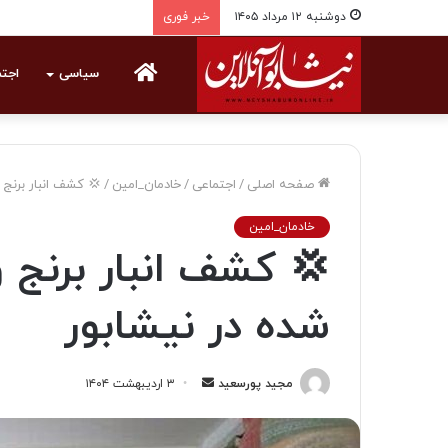
دوشنبه ۱۲ مرداد ۱۴۰۵
خبر فوری
خانه
سیاسی
اجت
صفحه اصلی
/
اجتماعی
/
خادمان_امین
/
💢 کشف انبار برنج 
خادمان_امین
💢 کشف انبار برنج 
شده در نیشابور
مجید پورسعید
ا
۳ اردیبهشت ۱۴۰۴
ر
س