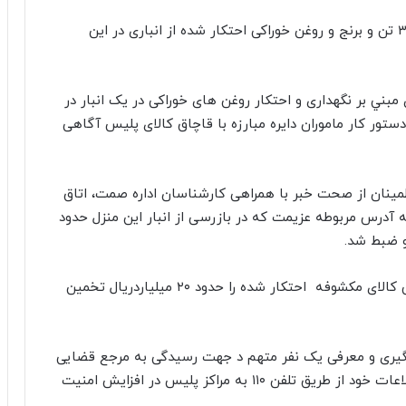
فرمانده انتظامی شهرستان نیشابور از کشف حدود ۳۴ تن و برنج و روغن خوراکی احتکار شده از انباری در این
ي بر نگهداری و احتکار روغن های خوراکی در یک انبار در
تور کار ماموران دایره مبارزه با قاچاق کالای پلیس آگاهی
مینان از صحت خبر با همراهی کارشناسان اداره صمت، اتاق
آدرس مربوطه عزیمت که در بازرسی از انبار این منزل حدود
سرهنگ احمدی تصریح کرد: کارشناسان ارزش تقریبی کالای مکشوفه احتکار شده را حدود ۲۰ میلیاردریال تخمین
تگیری و معرفی یک نفر متهم د جهت رسیدگی به مرجع قضایی
تاکید کرد: شهروندان می توانند با ارائه گزارشها و اطلاعات خود از طریق تلفن ۱۱۰ به مراکز پلیس در افزایش امنیت