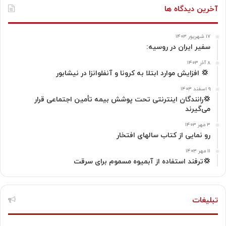
ن
ر
گ
ت
آخرین دیدگاه ها
س
ا
ر
ا
۱۷ شهریور ۱۴۰۳
ت
ک
ا
سفیر ایران در روسیه:
ا
م
۸ آذر ۱۴۰۳
‍ 💢 افزایش موارد ابتلا به کرونا و آنفلوانزا در نیشابور
گ
۹ اسفند ۱۴۰۳
💢رانندگان اینترنتی تحت پوشش بیمه تأمین اجتماعی قرار
ر
می‌گیرند
ا
۳ مهر ۱۴۰۳
رو نمایی از کتاب سالهای افتخار
م
۱۱ مهر ۱۴۰۳
💢ترفند استفاده از آبمیوه مسموم برای سرقت
تبلیغات