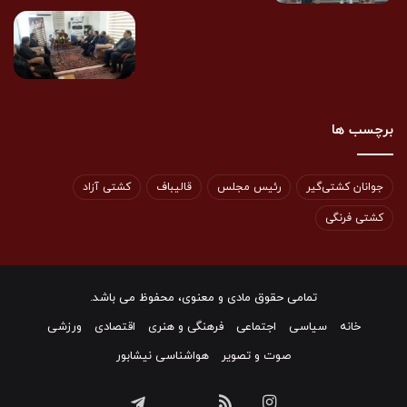
برچسب ها
جوانان کشتی‌گیر
رئیس مجلس
قالیباف
کشتی آزاد
کشتی فرنگی
تمامی حقوق مادی و معنوی، محفوظ می باشد.
خانه
سیاسی
اجتماعی
فرهنگی و هنری
اقتصادی
ورزشی
صوت و تصویر
هواشناسی نیشابور
اینستاگرام
خوراک
تلگرام
ایتا