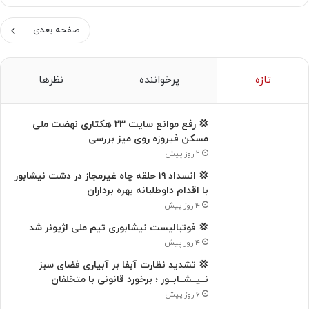
صفحه بعدی
تازه
پرخواننده
نظرها
💢 رفع موانع سایت ۲۳ هکتاری نهضت ملی
مسکن فیروزه روی میز بررسی
۲ روز پیش
💢 انسداد ۱۹ حلقه چاه غیرمجاز در دشت نیشابور
با اقدام داوطلبانه بهره برداران
۴ روز پیش
💢 فوتبالیست نیشابوری تیم ملی لژیونر شد
۴ روز پیش
💢 تشدید نظارت آبفا بر آبیاری فضای سبز
نــیــشــابــور ؛ برخورد قانونی با متخلفان
۶ روز پیش