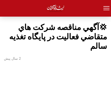
💢آگهي مناقصه شركت هاي
متقاضي فعاليت در پايگاه تغذيه
سالم
2 سال پیش