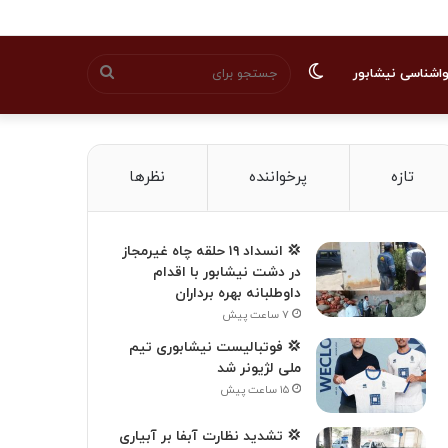
تغییر
جستجو
اشناسی نیشابور
پوسته
برای
تازه
پرخواننده
نظرها
💢 انسداد ۱۹ حلقه چاه غیرمجاز
در دشت نیشابور با اقدام
داوطلبانه بهره برداران
۷ ساعت پیش
💢 فوتبالیست نیشابوری تیم
ملی لژیونر شد
۱۵ ساعت پیش
💢 تشدید نظارت آبفا بر آبیاری