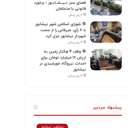
فضای سبز نــیــشــابــور ؛ برخورد
قانونی با متخلفان
۲ روز پیش
💢 شورای اسلامی شهر نیشابور
با ۷ رأی، میرفانی را از سمت
شهردار نیشابور عزل کرد.
۳ روز پیش
💢 وقف ۴ هکتار زمین به
ارزش ۱۶ میلیارد تومان برای
احداث نیروگاه خورشیدی در
نیشابور
۴ روز پیش
پیشنهاد سردبیر
مشاهیر نیشابور