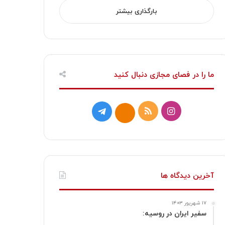
بارگذاری بیشتر
ما را در فصای مجازی دنبال کنید
ا
خ
ت
ا
ی
و
ل
ی
ن
ر
گ
ت
س
ا
ر
ا
آخرین دیدگاه ها
ت
ک
ا
۱۷ شهریور ۱۴۰۳
ا
م
سفیر ایران در روسیه: