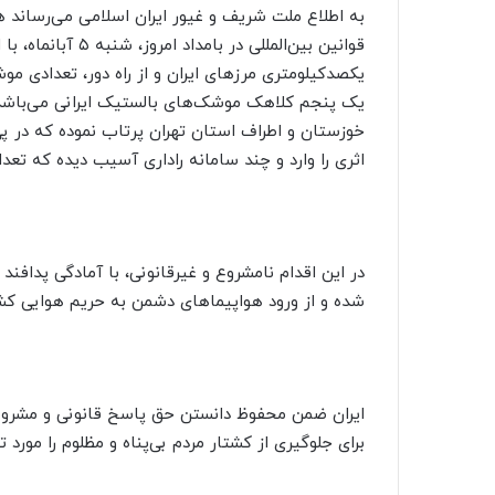
ا
به اطلاع ملت شریف و غیور ایران اسلامی می‌رساند 
ل
قوانین بین‌المللی 
ی
یکصدکیلومتری مرزهای ایران و از راه دور، تعدادی مو
ک
یک پنجم کلاهک موشک‌های بالستیک ایرانی می‌باشد را
ا
خوزستان و اطراف استان تهران پرتاب نموده که در پ
ی
اثری را وارد و چند سامانه راداری آسیب دیده که تعد
م
ی
ل
در این اقدام نامشروع و غیرقانونی، با آمادگی پدافن
شده و از ورود هواپیماهای دشمن به حریم هوایی کش
ایران ضمن محفوظ دانستن حق پاسخ قانونی و مشروع 
برای جلوگیری از کشتار مردم بی‌پناه و مظلوم را مورد ت