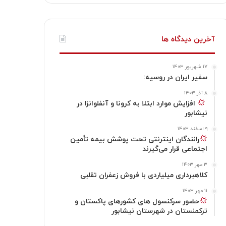
ن
ر
گ
ت
س
ا
ر
ا
آخرین دیدگاه ها
ت
ک
ا
۱۷ شهریور ۱۴۰۳
ا
م
سفیر ایران در روسیه:
گ
۸ آذر ۱۴۰۳
‍
افزایش موارد ابتلا به کرونا و آنفلوانزا در
نیشابور
ر
۹ اسفند ۱۴۰۳
ا
رانندگان اینترنتی تحت پوشش بیمه تأمین
اجتماعی قرار می‌گیرند
م
۳ مهر ۱۴۰۳
کلاهبرداری میلیاردی با فروش زعفران تقلبی
۱۱ مهر ۱۴۰۳
حضور سرکنسول های کشورهای پاکستان و
ترکمنستان در شهرستان نیشابور