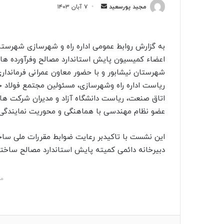
مجید پورسعید
ا
۷ آبان ۱۴۰۳
ر
س
ا
ل
اعضاء کميسیون پایش استاندارد مصالح وفرآورده های
ی
شهرستان نیشابور و با حضور معاون عمرانی فرماندار
ک
ریاست اداره راه وشهرسازی، مسئولین مجتمع فولاد خ
ا
اتاق صنعت، ریاست دانشگاه آزاد و مدیران شرکت ها
ی
عضو نظام مهندسی با هماهنگی و محوریت نمایندگی ن
م
ی
این نشست با تاکیدبر رعایت ضوابط مقررات ملی ساخت
ل
دبیرخانه دائمی کمیته پایش استاندارد مصالح ساختم
مش