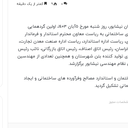
۰
۹
کمتر از یک دقیقه
به گزارش روابط عمومى اداره راه و شهرسازى شهرستان نیشابور، روز شنبه مورخ ٥آبان ١٤٠٣، اولین گردهمایی
 ساختمانی به ریاست معاون محترم استاندار و فرماندار
ی، ریاست اداره استاندارد، ریاست اداره صنعت معدن تجارت،
راسان، رئیس اتاق اصناف، رئیس اتاق بازرگانی، نائب رئیس
ی تولید کننده بتن شهرستان و همچنين تعدادی از مهندسین
ظام مهندسی نیشابور برگزارشد.
مان و استاندارد مصالح وفرآورده های ساختمانی و ايجاد
انی تشکیل گردید.
خصات مجوز