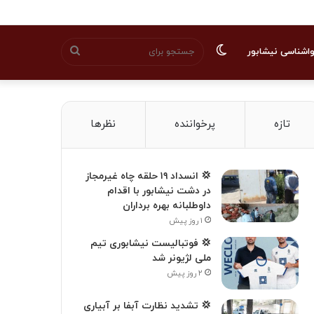
تغییر
جستجو
اشناسی نیشابور
پوسته
برای
تازه
پرخواننده
نظرها
💢 انسداد ۱۹ حلقه چاه غیرمجاز
در دشت نیشابور با اقدام
داوطلبانه بهره برداران
۱ روز پیش
💢 فوتبالیست نیشابوری تیم
ملی لژیونر شد
۲ روز پیش
💢 تشدید نظارت آبفا بر آبیاری