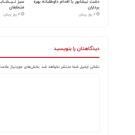
دشت نیشابور با اقدام داوطلبانه بهره
سبز نــیــشــابـ
برداران
متخلفان
۲ روز پیش
۴ روز پیش
دیدگاهتان را بنویسید
نشانی ایمیل شما منتشر نخواهد شد.
بخش‌های موردنیاز علامت
د
ی
د
گ
ا
ه
*