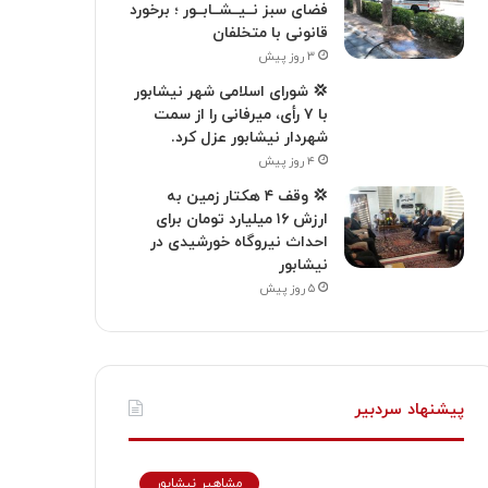
فضای سبز نــیــشــابــور ؛ برخورد
قانونی با متخلفان
۳ روز پیش
💢 شورای اسلامی شهر نیشابور
با ۷ رأی، میرفانی را از سمت
شهردار نیشابور عزل کرد.
۴ روز پیش
💢 وقف ۴ هکتار زمین به
ارزش ۱۶ میلیارد تومان برای
احداث نیروگاه خورشیدی در
نیشابور
۵ روز پیش
پیشنهاد سردبیر
مشاهیر نیشابور