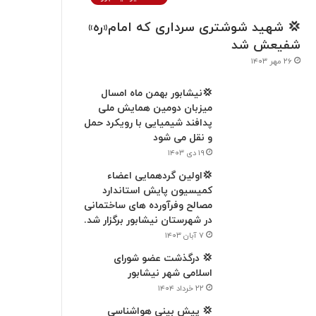
💢 شهید شوشتری سرداری که امام«ره»
شفیعش شد
۲۶ مهر ۱۴۰۳
💢نیشابور بهمن ماه امسال
میزبان دومین همایش ملی
پدافند شیمیایی با رویکرد حمل
و نقل می شود
۱۹ دی ۱۴۰۳
💢اولین گردهمایی اعضاء
کميسیون پایش استاندارد
مصالح وفرآورده های ساختمانی
در شهرستان نیشابور برگزار شد.
۷ آبان ۱۴۰۳
💢 درگذشت عضو شورای
اسلامی شهر نیشابور
۲۲ خرداد ۱۴۰۴
💢 پیش بینی هواشناسی