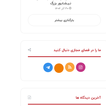
نـیـشـابـور بزرگ
۳۰ آذر ۱۴۰۴
بارگذاری بیشتر
ما را در فصای مجازی دنبال کنید
ا
خ
ت
ا
ی
و
ل
ی
ن
ر
گ
ت
س
ا
ر
ا
آخرین دیدگاه ها
ت
ک
ا