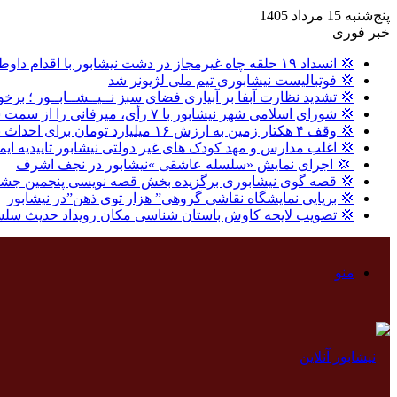
پنج‌شنبه 15 مرداد 1405
خبر فوری
💢 انسداد ۱۹ حلقه چاه غیرمجاز در دشت نیشابور با اقدام داوطلبانه بهره برداران
💢 فوتبالیست نیشابوری تیم ملی لژیونر شد
💢 تشدید نظارت آبفا بر آبیاری فضای سبز نــیــشــابــور ؛ برخو
💢 شورای اسلامی شهر نیشابور با ۷ رأی، میرفانی را از سمت شهردار نیشابور عزل کرد.
💢 وقف ۴ هکتار زمین به ارزش ۱۶ میلیارد تومان برای احداث نیروگاه خورشیدی در نیشابور
💢 اغلب مدارس و مهد کودک های غیر دولتی نیشابور تاییدیه ایم
‍ 💢 اجرای نمایش «سلسله عاشقی »نیشابور در نجف اشرف
💢 قصه گوی نیشابوری برگزیده بخش قصه نویسی پنجمین جشنو
💢 برپایی نمایشگاه نقاشی گروهی” هزار توی ذهن”در نیشابور
💢 تصویب لایحه کاوش باستان شناسی مکان رویداد حدیث سلس
منو