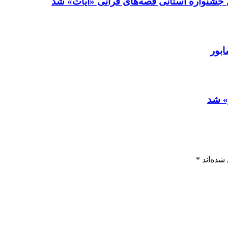
💢 قصه گوی نیشابوری برگزیده بخش قصه نو
💢 ب
‍ ‍
*
بخش‌های