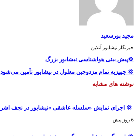
مجید پورسعید
خبرنگار نیشابور آنلاین
💢پیش بینی هواشناسی نیشابور بزرگ
💢 جهیزیه تمام مزدوجین معلول در نیشابور تأمین می‌شود
نوشته های مشابه
‍ 💢 اجرای نمایش «سلسله عاشقی »نیشابور در نجف اش
6 روز پیش