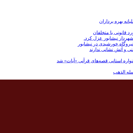
رد قانونی با متخلفان
نی و آتش نشانی ندارند
اره استانی قصه‌های قرآنی «آیات» شد
له الذهب