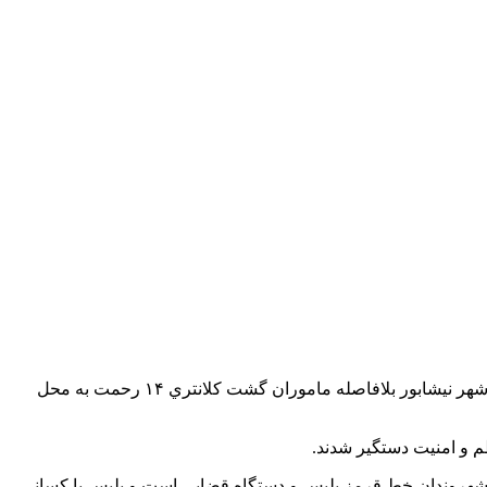
سرهنگ “حسین احمدی” بیان داشت: در پي اعلام نزاع دسته جمعي و ایجاد رعب و وحشت توسط چند شرور با سلاح سرد در يکي از مناطق شهر نیشابور بلافاصله ماموران گشت کلانتري ۱۴ رحمت به محل
ت شهروندان خط قرمز پلیس و دستگاه قضايي است و پلیس با کساني