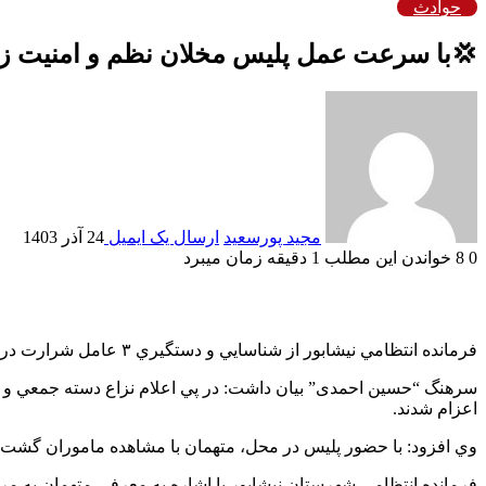
حوادث
💢با سرعت عمل پلیس مخلان نظم و امنیت زم
مجید پورسعید
ارسال یک ایمیل
24 آذر 1403
0
8
خواندن این مطلب 1 دقیقه زمان میبرد
فرمانده انتظامي نيشابور از شناسايي و دستگيري ۳ عامل شرارت در این شهرستان خبر داد.
اعزام شدند.
وي افزود: با حضور پلیس در محل، متهمان با مشاهده ماموران گشت کلانتري با آن ها 
فرمانده انتظامي شهرستان نیشابور با اشاره به معرفي متهمان به م