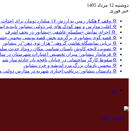
دوشنبه 12 مرداد 1405
خبر فوری
💢 وقف ۴ هکتار زمین به ارزش ۱۶ میلیارد تومان برای احداث نیروگاه خورشیدی در نیشابور
💢 اغلب مدارس و مهد کودک های غیر دولتی نیشابور تاییدیه ایم
‍ 💢 اجرای نمایش «سلسله عاشقی »نیشابور در نجف اشرف
💢 قصه گوی نیشابوری برگزیده بخش قصه نویسی پنجمین جشنو
💢 برپایی نمایشگاه نقاشی گروهی” هزار توی ذهن”در نیشابور
💢 تصویب لایحه کاوش باستان شناسی مکان رویداد حدیث سلس
💢 فرماندار نیشابور: میزان تخصیص اعتبارات شهرستان در سال گذشته ، ۸ درصد بالاتر از میا
💢سقوط کارگر ساختمانی در خیابان باغچه بان حادثه ساز شد
💢 پنجمین یادمان بزرگ مرد اندیشه و خرد نیشابور
💢 دادستان نیشابور: دریافت اجباری شهریه در مدارس دولتی 
منو