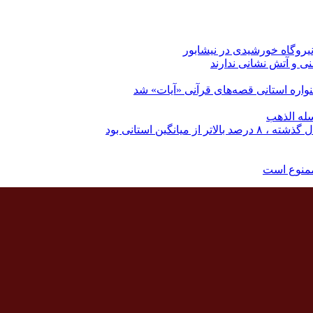
نی و آتش نشانی ندارند
اره استانی قصه‌های قرآنی «آیات» شد
له الذهب
نگین استانی بود
ممنوع است