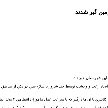
ین گیر شدند
درگیر که با سرعت عمل ماموران انتظامي ٣ مخل نظم و امنیت دستگیر شدند.
راجع قضايي و تلاش در جهت دستگيري ساير متهمان، تاکید کرد: امنی