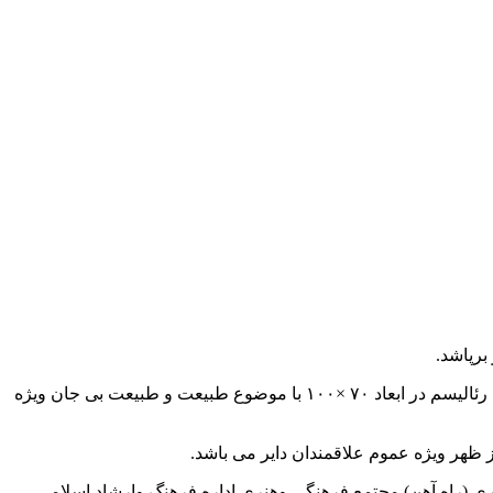
برپاشد.
مسئول امور هنری اداره فرهنگ وارشاد اسلامی نیشابوراظهارکرد: درنمایشگاه نقاشی ” گل گندم ” ۲۵ اثر نقاشی با تکنیک رنگ روغن و سبک رئالیسم در ابعاد ۷۰ ×۱۰۰ با موضوع طبیعت و طبیعت بی جان ویژه
ری (راه آهن) مجتمع فرهنگی وهنری اداره فرهنگ وارشاد اسلامی