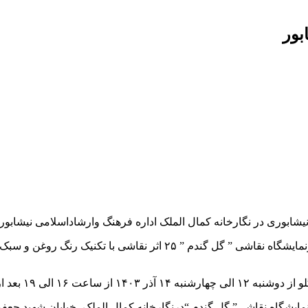
بور
نیشابوری در نگارخانه کمال الملک اداره فرهنگ وارشاداسلامی نیشابور 
وم علاقمندان دایر می باشد.
مایشگاه نقاشی” گل گندم “درنگارخانه کمال الملک، خیابان شهید جعف