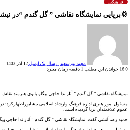
فرهنگی
💢برپایی نمایشگاه نقاشی ” گل گندم “در نیشا
مجید پورسعید
ارسال یک ایمیل
12 آذر 1403
0
16
خواندن این مطلب 1 دقیقه زمان میبرد
نمایشگاه نقاشی ” گل گندم ” آثار ندا حاجی بیگلو بانوی هنرمند نقاش 
عموم علاقمندان برپا گردیده است.
حمید رضا آتشی گفت: نمایشگاه نقاشی ” گل گندم ” آثار ندا حاجی بیگلو از دوشنبه ۱۲ الی چهارشنبه ۱۴ آذر ۱۴۰۳ از ساعت ۱۶ الی ۱۹ بعد از ظهر ویژه عم
مسئول امور هنری اداره فرهنگ وارشاد اسلامی نیشابور تصریح کرد: ن