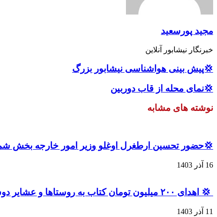
مجید پورسعید
خبرنگار نیشابور آنلاین
💢پیش بینی هواشناسی نیشابور بزرگ
💢نمای محله از قاب دوربین
نوشته های مشابه
💢حضور تحسین ارطغرل اوغلو وزیر امور خارجه بخش شمال
16 آذر 1403
‍ 💢 اهدای ۲۰۰ میلیون تومان کتاب به روستاها و عشایر دوستدار کتاب برگزیده نیشابور بزرگ
11 آذر 1403