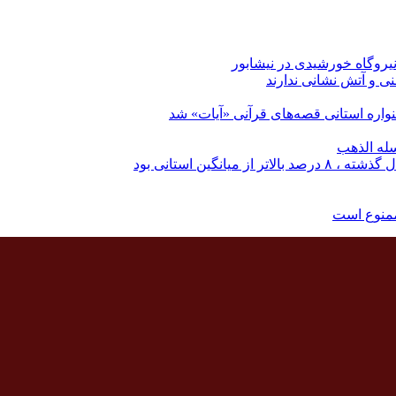
نی و آتش نشانی ندارند
اره استانی قصه‌های قرآنی «آیات» شد
له الذهب
نگین استانی بود
ممنوع است