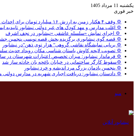
یکشنبه 11 مرداد 1405
خبر فوری
💢 وقف ۴ هکتار زمین به ارزش ۱۶ میلیارد تومان برای احداث نیروگاه خورشیدی در نیشابور
💢 اغلب مدارس و مهد کودک های غیر دولتی نیشابور تاییدیه ایم
‍ 💢 اجرای نمایش «سلسله عاشقی »نیشابور در نجف اشرف
💢 قصه گوی نیشابوری برگزیده بخش قصه نویسی پنجمین جشنو
💢 برپایی نمایشگاه نقاشی گروهی” هزار توی ذهن”در نیشابور
💢 تصویب لایحه کاوش باستان شناسی مکان رویداد حدیث سلس
💢 فرماندار نیشابور: میزان تخصیص اعتبارات شهرستان در سال گذشته ، ۸ درصد بالاتر از میا
💢سقوط کارگر ساختمانی در خیابان باغچه بان حادثه ساز شد
💢 پنجمین یادمان بزرگ مرد اندیشه و خرد نیشابور
💢 دادستان نیشابور: دریافت اجباری شهریه در مدارس دولتی 
منو