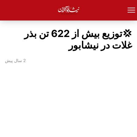
💢توزیع بیش از 622 تن بذر
غلات در نیشابور
2 سال پیش