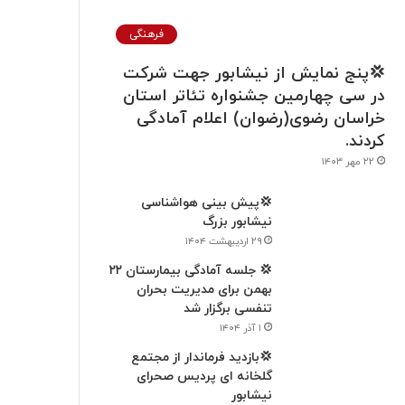
فرهنگی
💢پنج نمایش از نیشابور جهت شرکت
در سی چهارمین جشنواره تئاتر استان
خراسان رضوی(رضوان) اعلام آمادگی
کردند.
۲۲ مهر ۱۴۰۳
💢پیش بینی هواشناسی
نیشابور بزرگ
۲۹ اردیبهشت ۱۴۰۴
💢 جلسه آمادگی بیمارستان ۲۲
بهمن برای مدیریت بحران
تنفسی برگزار شد
۱ آذر ۱۴۰۴
💢بازدید فرماندار از مجتمع
گلخانه ای پردیس صحرای
نیشابور