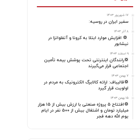
ت
ک
ا
۱۷ شهریور ۱۴۰۳
ا
م
سفیر ایران در روسیه:
گ
۸ آذر ۱۴۰۳
‍ 💢 افزایش موارد ابتلا به کرونا و آنفلوانزا در
نیشابور
ر
۹ اسفند ۱۴۰۳
ا
💢رانندگان اینترنتی تحت پوشش بیمه تأمین
اجتماعی قرار می‌گیرند
م
۷ بهمن ۱۴۰۳
💢قالیباف: ارائه کالابرگ الکترونیک به مردم در
اولویت قرار گیرد
۱۵ بهمن ۱۴۰۳
💢افتتاح ۵ پروژه صنعتی با ارزش بیش از ۱۵ هزار
میلیارد تومان و اشتغال بیش از ۵۰۰ نفر در ایام
یوم الله دهه فجر