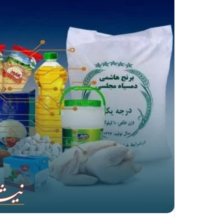
ا
ل
ی
ک
ا
ی
م
ی
ل