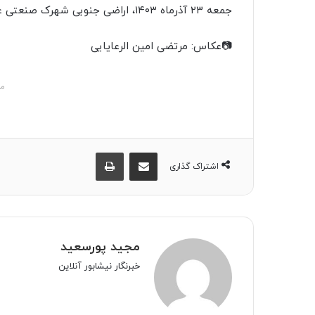
ی
جمعه ۲۳ آذرماه ۱۴۰۳، اراضی جنوبی شهرک صنعتی عطار
ک
ا
📷عکاس: مرتضی امین الرعایایی
ی
م
مش
ی
ل
اشتراک گذاری از طریق ایمیل
چاپ
اشتراک گذاری
مجید پورسعید
خبرنگار نیشابور آنلاین