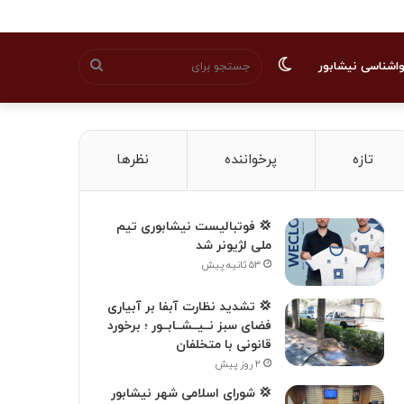
تغییر
جستجو
اشناسی نیشابور
پوسته
برای
تازه
پرخواننده
نظرها
💢 فوتبالیست نیشابوری تیم
ملی لژیونر شد
۵۳ ثانیه پیش
💢 تشدید نظارت آبفا بر آبیاری
فضای سبز نــیــشــابــور ؛ برخورد
قانونی با متخلفان
۲ روز پیش
💢 شورای اسلامی شهر نیشابور