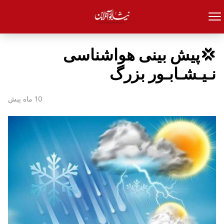
💢پیش بینی هواشناسی
نـیـشـابـور بزرگ
10 ماه پیش