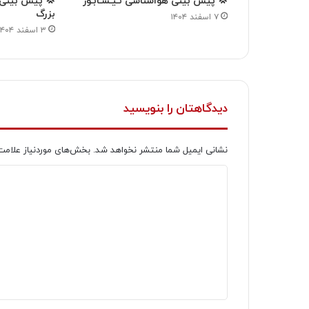
💢 پیش بینی هواشناسی نـیـشـابـور
💢 پیش بینی ه
بزرگ
۷ اسفند ۱۴۰۴
۳ اسفند ۱۴۰۴
دیدگاهتان را بنویسید
نشانی ایمیل شما منتشر نخواهد شد.
بخش‌های موردنیاز علامت
د
ی
د
گ
ا
ه
*