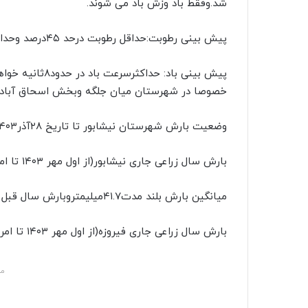
شد.وفقط باد وزش باد می شوند.
پیش بینی رطوبت:حداقل رطوبت درحد ۴۵درصد وحداکثر رطوبت در حد۸۵درصد خواهد بود.
پیش بینی باد: ح
خصوصا در شهرستان میان جلگه وبخش اسحاق آباد شهرستان زبرخان۱۳مت
وضعیت بارش شهرستان نیشابور تا تاریخ ۲۸آذر۱۴۰۳
بارش سال زراعی جاری نیشابور(از اول مهر ۱۴۰۳ تا امروز )۳۹.۵ میلیمتر
میانگین بارش بلند مدت۴۱.۷میلیمتروبارش سال قبل ۱۰.۸ میلیمتر می باشد..
بارش سال زراعی جاری فیروزه(از اول مهر ۱۴۰۳ تا امروز )۳۳.۴میلیمتر
مش