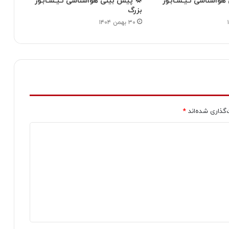
واشناسی نـیـشـابـور
💢 پیش بینی هواشناسی نـیـشـابـور
بزرگ
۳۰ بهمن ۱۴۰۴
‌گذاری شده‌اند
*