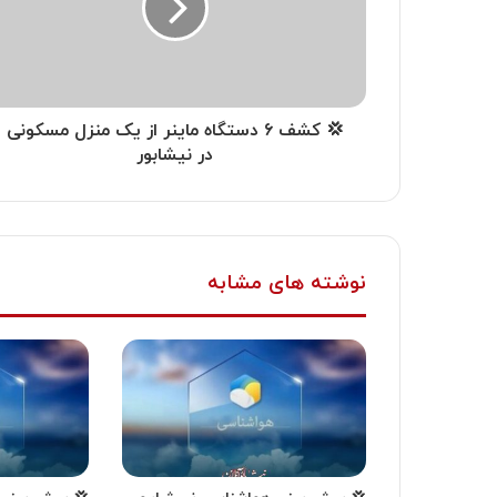
💢 کشف ۶ دستگاه ماینر از یک منزل مسکونی
در نیشابور
نوشته های مشابه