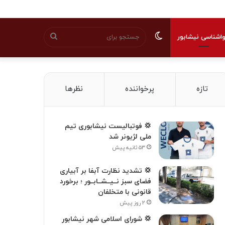
تغییر
جستجو
اشناسی نیشابور
پوسته
برای
تازه
پرخواننده
نظرها
💢 فوتبالیست نیشابوری تیم
ملی لژیونر شد
۵۳ ثانیه پیش
💢 تشدید نظارت آبفا بر آبیاری
فضای سبز نــیــشــابــور ؛ برخورد
قانونی با متخلفان
۲ روز پیش
💢 شورای اسلامی شهر نیشابور