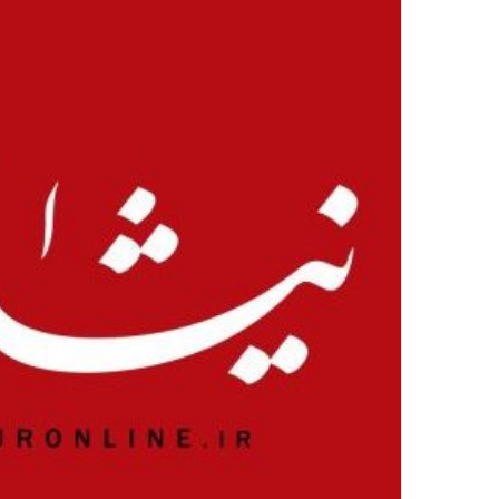
ک
ا
ی
م
ی
ل