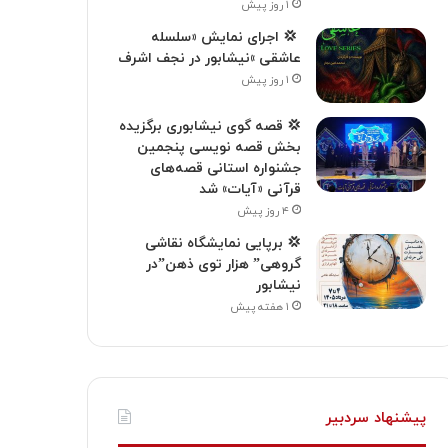
۱ روز پیش
‍ 💢 اجرای نمایش «سلسله
عاشقی »نیشابور در نجف اشرف
۱ روز پیش
💢 قصه گوی نیشابوری برگزیده
بخش قصه نویسی پنجمین
جشنواره استانی قصه‌های
قرآنی «آیات» شد
۴ روز پیش
💢 برپایی نمایشگاه نقاشی
گروهی” هزار توی ذهن”در
نیشابور
۱ هفته پیش
پیشنهاد سردبیر