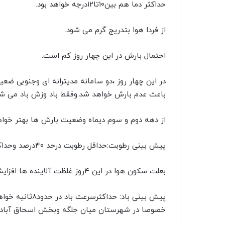
حداکثر دما هم بین۱۰تا۱۲درجه خواهد بود.
ک
ا
از فردا هوا بتدریج گرم می شود.
ی
م
احتمال بارش در این چهار روز کم است.
ی
ل
در این چهار روز ،دو سامانه مدیترانه ای وجنوبی ض
باعث عدم بارش خواهد شد.وفقط باد وزش باد می شو
از دهه دوم و سوم دیماه وضعیت بارش ها بهتر خوا
پیش بینی رطوبت:حداقل رطوبت درحد ۴۰درصد وحداکثر رطوبت در حد۸۵درصد خواهد بود.
بعلت سکون هوا در این ۴روز غلظت آلاینده ها افزایش خواهد یافت.
پیش بینی باد: ح
خصوصا در شهرستان میان جلگه وبخش اسحاق آباد شهرستان زبرخان۱۳مت