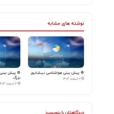
نوشته های مشابه
💢 پیش بینی هواشناسی نـیـشـابـور
💢 پیش بینی ه
بزرگ
۷ اسفند ۱۴۰۴
۳ اسفند ۱۴۰۴
دیدگاهتان را بنویسید