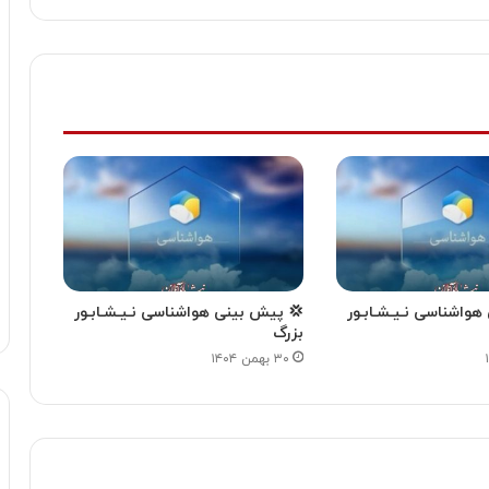
واشناسی نـیـشـابـور
💢 پیش بینی هواشناسی نـیـشـابـور
بزرگ
۳۰ بهمن ۱۴۰۴