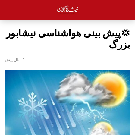
💢پیش بینی هواشناسی نیشابور
بزرگ
1 سال پیش