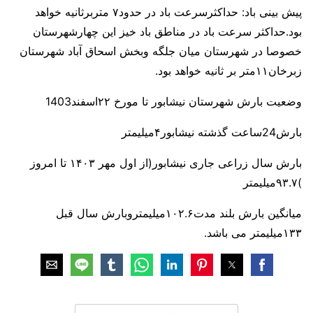
پیش بینی باد: حداکثرسرعت باد در حدود۷ متربرثانیه خواهد
بود.حداکثر سرعت باد در مناطق باد خیز این چهارشهرستان
خصوصا در شهرستان میان جلگه وبخش اسحاق آباد شهرستان
زبرخان۱۱متر بر ثانیه خواهد بود.
وضعیت بارش شهرستان نیشابور تا مورخ ۲۲اسفند1403
بارش24ساعت گذشته نیشابور۴میلیمتر
بارش سال زراعی جاری نیشابور(از اول مهر ۱۴۰۳ تا امروز
)۹۳.۷میلیمتر
میانگین بارش بلند مدت۱۰۲.۶میلیمتروبارش سال قبل
۱۳۳میلیمتر می باشد.