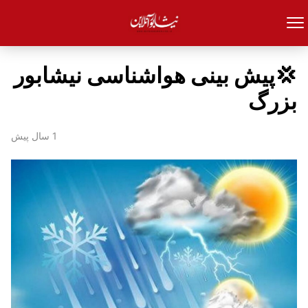
💢پیش بینی هواشناسی نیشابور
بزرگ
1 سال پیش