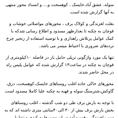
سوله، عشق آباد،خایسک ، کوهسخت و…. و انسداد محور منتهی
به آنها گزارش شده است.
بعلت لغزندگی و کولاک برف ، محورهای مواصلاتی خوشاب و
قوچان به چکنه تا بعدازظهر مسدود و اطلاع رسانی شدکه با
کمک عوامل پرتلاش راهداری و با توصیه استفاده از زنجیر چزخ
ترددهای ضروری با احتیاط میسر می باشد..
تنها یک مورد واژگونی تریلی حامل بار در فاصله ۱۰کیلومتری از
قوچان به چکنه در ساعت۱۳ گزارش شده که عوامل پلیس راه
در محل حاضر شدند.
محورهای خاکی جاده اغلب روستاهای خایسک،کوهسخت، دزق،
گاوکش،شترسنگ سوله و فهنه به چکنه علیا کاملا مسدود است.
با توجه به بارش برف طی دو شب گذشته ، اغلب روستاهای
بخش بارش برف بیش از ۳۰ الی۴۰سانتی متری داشته اند که به
سبب لغزندگی رفت و آمد در این‌مسیرها به کندی و تنها با