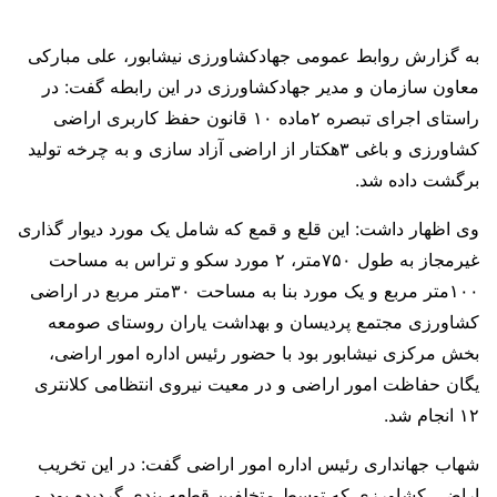
به گزارش روابط عمومی جهادکشاورزی نیشابور، علی مبارکی
معاون سازمان و مدیر جهادکشاورزی در این رابطه گفت: در
راستای اجرای تبصره ۲ماده ۱۰ قانون حفظ کاربری اراضی
کشاورزی و باغی ۳هکتار از اراضی آزاد سازی و به چرخه تولید
برگشت داده شد.
وی اظهار داشت: این قلع و قمع که شامل یک مورد دیوار گذاری
غیرمجاز به طول ۷۵۰متر، ۲ مورد سکو و تراس به مساحت
۱۰۰متر مربع و یک مورد بنا به مساحت ۳۰متر مربع در اراضی
کشاورزی مجتمع پردیسان و بهداشت یاران روستای صومعه
بخش مرکزی نیشابور بود با حضور رئیس اداره امور اراضی،
یگان حفاظت امور اراضی و در معیت نیروی انتظامی کلانتری
۱۲ انجام شد.
شهاب جهانداری رئیس اداره امور اراضی گفت: در این تخریب
اراضی کشاورزی که توسط متخلفین قطعه بندی گردیده بود و