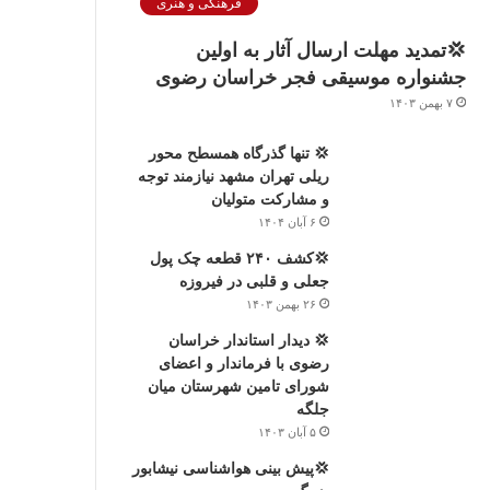
فرهنگی و هنری
💢تمدید مهلت ارسال آثار به اولین
جشنواره موسیقی فجر خراسان رضوی
۷ بهمن ۱۴۰۳
💢 تنها گذرگاه همسطح محور
ریلی تهران مشهد نیازمند توجه
و مشارکت متولیان
۶ آبان ۱۴۰۴
💢کشف ۲۴۰ قطعه چک پول
جعلی و قلبی در فیروزه
۲۶ بهمن ۱۴۰۳
💢 دیدار استاندار خراسان
رضوی با فرماندار و اعضای
شورای تامین شهرستان میان
جلگه
۵ آبان ۱۴۰۳
💢پیش بینی هواشناسی نیشابور