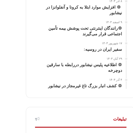
۸ آذر ۱۴۰۳
ا
م
‍ 💢 افزایش موارد ابتلا به کرونا و آنفلوانزا در
نیشابور
گ
۹ اسفند ۱۴۰۳
💢رانندگان اینترنتی تحت پوشش بیمه تأمین
ر
اجتماعی قرار می‌گیرند
ا
۱۷ شهریور ۱۴۰۳
سفیر ایران در روسیه:
م
۲۹ آبان ۱۴۰۳
💢 اطلاعیه پلیس نیشابور دررابطه با سارقین
دوچرخه
۴ آذر ۱۴۰۳
💢 كشف انبار بزرگ تاغ غیرمجاز در نیشابور
تبلیغات