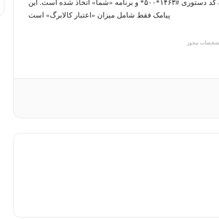
این تصمیم با هدف کاهش مراجعه مشمولین طرح به کد دستوری #۱۴۶۳*۵۰۰* و برنامه «شما» اتخاذ شده است. این
پیامک فقط شامل میزان «اعتبار کالابرگ» است
شخصات مجوز