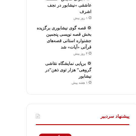
عاشقی »نیشابور در نجف
اشرف
۱ روز پیش
💢 قصه گوی نیشابوری برگزیده
بخش قصه نویسی پنجمین
جشنواره استانی قصه‌های
قرآنی «آیات» شد
۴ روز پیش
💢 برپایی نمایشگاه نقاشی
گروهی” هزار توی ذهن”در
نیشابور
۱ هفته پیش
پیشنهاد سردبیر