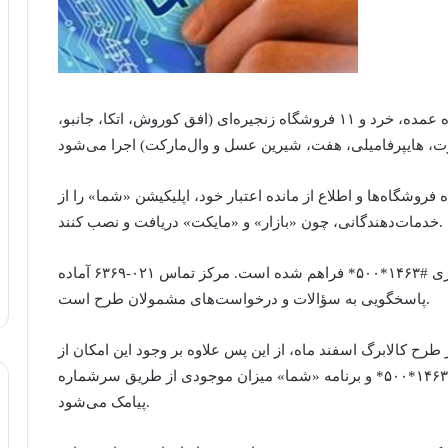
طرح کالابرگ الکترونیکی در بیش از ۲۳۰ هزار فروشگاه عمده، خرد و ۱۱ فروشگاه زنجیره‌ای (افق کوروش، اتکا، جانبو،
روشگاه‌ها و اطلاع از مانده اعتبار خود، اپلیکیشن «شما» را از
خدمات‌دهندگانی، چون «بازار» و «مایکت» دریافت و نصب کنند.
همچنین امکان استعلام مانده اعتبار از طریق کد دستوری #۱۴۶۳*۵۰۰* فراهم شده است. مرکز تماس ۰۲۱-۶۳۶۹ آماده
پاسخگویی به سؤالات و درخواست‌های مشمولان طرح است.
طرح کالابرگ اسفند ماه، از این پس علاوه بر وجود این امکان از
طریق کد دستوری #۱۴۶۳*۵۰۰* و برنامه «شما» میزان موجودی از طریق سرشماره V. Refah برای سرپرستان خانوار
پیامک می‌شود.