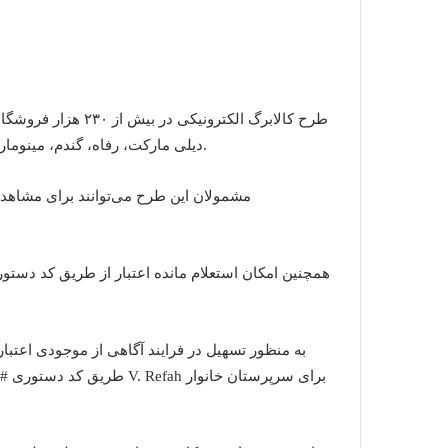
دیلی مارکت، رفاه، گندم، مینومارت، هایپر‌فامیلی، هفت، شیرین عسل و وال‌مارکت) اجرا می‌شود.
مشمولان این طرح می‌توانند برای مشاهده ف
به منظور تسهیل در فرایند آگاهی از موجودی اعتبار 