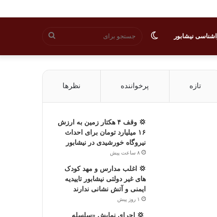
تغییر
جستجو
شناسی نیشابور
پوسته
برای
تازه
پرخواننده
نظرها
💢 وقف ۴ هکتار زمین به ارزش
۱۶ میلیارد تومان برای احداث
نیروگاه خورشیدی در نیشابور
۸ ساعت پیش
💢 اغلب مدارس و مهد کودک
های غیر دولتی نیشابور تاییدیه
ایمنی و آتش نشانی ندارند
۱ روز پیش
‍ 💢 اجرای نمایش «سلسله