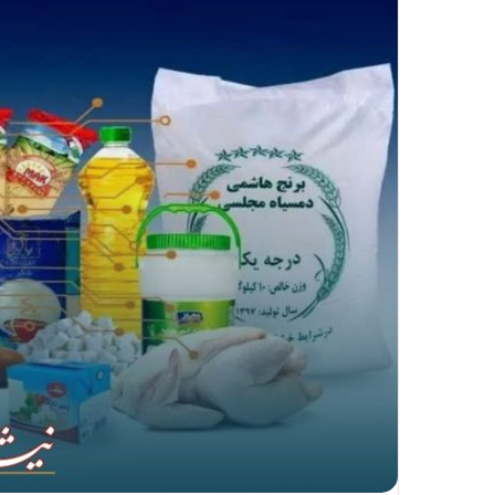
ا
ل
ی
ک
ا
ی
م
ی
ل