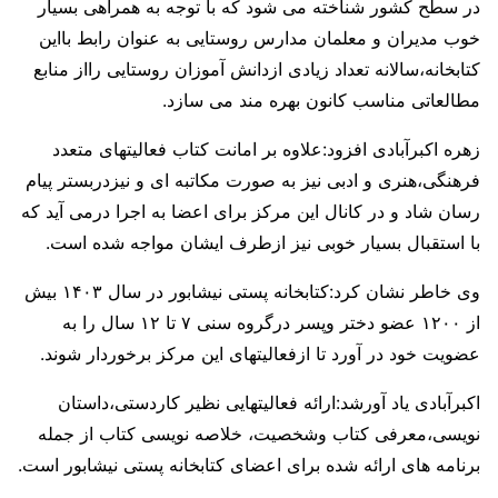
در سطح کشور شناخته می شود که با توجه به همراهی بسیار
خوب مدیران و معلمان مدارس روستایی به عنوان رابط بااین
کتابخانه،سالانه تعداد زیادی ازدانش آموزان روستایی رااز منابع
مطالعاتی مناسب کانون بهره مند می سازد.
زهره اکبرآبادی افزود:علاوه بر امانت کتاب فعالیتهای متعدد
فرهنگی،هنری و ادبی نیز به صورت مکاتبه ای و نیزدربستر پیام
رسان شاد و در کانال این مرکز برای اعضا به اجرا درمی آید که
با استقبال بسیار خوبی نیز ازطرف ایشان مواجه شده است.
وی خاطر نشان کرد:کتابخانه پستی نیشابور در سال ۱۴۰۳ بیش
از ۱۲۰۰ عضو دختر وپسر درگروه سنی ۷ تا ۱۲ سال را به
عضویت خود در آورد تا ازفعالیتهای این مرکز برخوردار شوند.
اکبرآبادی یاد آورشد:ارائه فعالیتهایی نظیر کاردستی،داستان
نویسی،معرفی کتاب وشخصیت، خلاصه نویسی کتاب از جمله
برنامه های ارائه شده برای اعضای کتابخانه پستی نیشابور است.