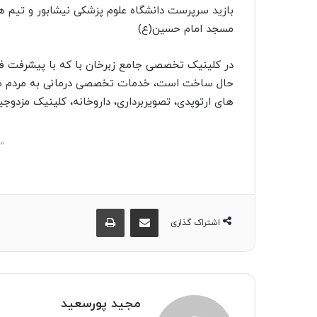
ا
بازید سرپرست دانشگاه علوم پزشکی نیشابور و تیم ه
ل
مسجد امام حسین(ع)
ی
ک
ا
حال ساخت است، خدمات تخصصی درمانی به مردم من
ی
های ارتوپدی، تصویربرداری، داروخانه، کلینیک مزدوجی
م
ی
ل
مش
اشتراک گذاری از طریق ایمیل
چاپ
اشتراک گذاری
مجید پورسعید