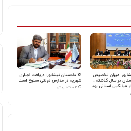
یشابور: میزان تخصیص
💢 دادستان نیشابور: دریافت اجباری
ستان در سال گذشته ،
شهریه در مدارس دولتی ممنوع است
۳ هفته پیش