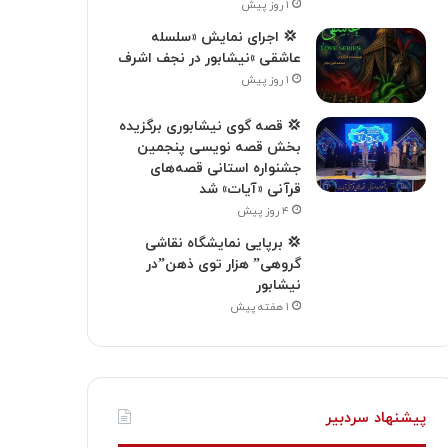
۱ روز پیش
‍ 💢 اجرای نمایش «سلسله
عاشقی »نیشابور در نجف اشرف
۱ روز پیش
💢 قصه گوی نیشابوری برگزیده
بخش قصه نویسی پنجمین
جشنواره استانی قصه‌های
قرآنی «آیات» شد
۴ روز پیش
💢 برپایی نمایشگاه نقاشی
گروهی” هزار توی ذهن”در
نیشابور
۱ هفته پیش
پیشنهاد سردبیر