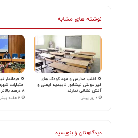
نوشته های مشابه
💢 اغلب مدارس و مهد کودک های
💢 فرماندار ن
غیر دولتی نیشابور تاییدیه ایمنی و
اعتبارات شهر
آتش نشانی ندارند
۸ درصد بالاتر از میانگین استانی بود
۲ روز پیش
۳ هفته پیش
دیدگاهتان را بنویسید