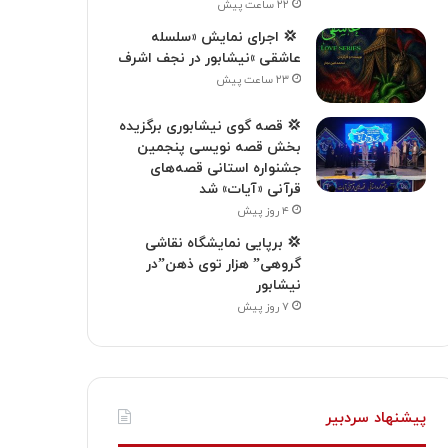
۲۲ ساعت پیش
‍ 💢 اجرای نمایش «سلسله
عاشقی »نیشابور در نجف اشرف
۲۳ ساعت پیش
💢 قصه گوی نیشابوری برگزیده
بخش قصه نویسی پنجمین
جشنواره استانی قصه‌های
قرآنی «آیات» شد
۴ روز پیش
💢 برپایی نمایشگاه نقاشی
گروهی” هزار توی ذهن”در
نیشابور
۷ روز پیش
پیشنهاد سردبیر