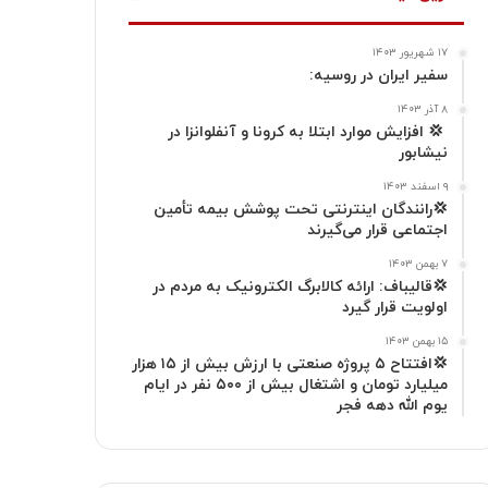
ت
ک
ا
۱۷ شهریور ۱۴۰۳
ا
م
سفیر ایران در روسیه:
گ
۸ آذر ۱۴۰۳
‍ 💢 افزایش موارد ابتلا به کرونا و آنفلوانزا در
نیشابور
ر
۹ اسفند ۱۴۰۳
ا
💢رانندگان اینترنتی تحت پوشش بیمه تأمین
اجتماعی قرار می‌گیرند
م
۷ بهمن ۱۴۰۳
💢قالیباف: ارائه کالابرگ الکترونیک به مردم در
اولویت قرار گیرد
۱۵ بهمن ۱۴۰۳
💢افتتاح ۵ پروژه صنعتی با ارزش بیش از ۱۵ هزار
میلیارد تومان و اشتغال بیش از ۵۰۰ نفر در ایام
یوم الله دهه فجر