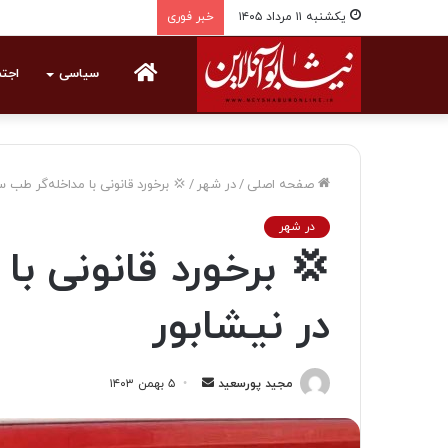
یکشنبه ۱۱ مرداد ۱۴۰۵
خبر فوری
خانه
سیاسی
اجت
صفحه اصلی
/
در شهر
/
💢 برخورد قانونی با مداخله‌گر طب س
در شهر
💢 برخورد قانونی ب
در نیشابور
مجید پورسعید
ا
۵ بهمن ۱۴۰۳
ر
س