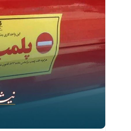
ا
ل
ی
ک
ا
ی
م
ی
ل